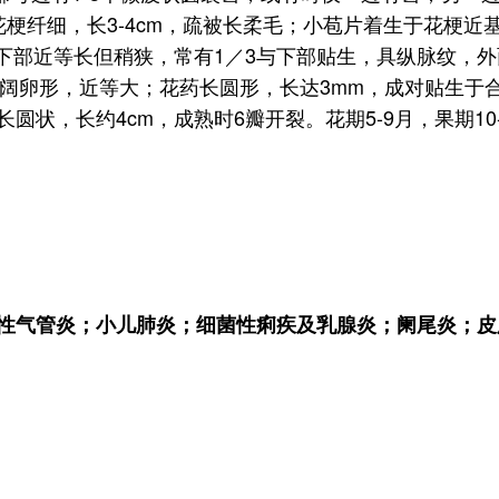
梗纤细，长3-4cm，疏被长柔毛；小苞片着生于花梗
檐部与下部近等长但稍狭，常有1／3与下部贴生，具纵脉纹
展，阔卵形，近等大；花药长圆形，长达3mm，成对贴生于
状，长约4cm，成熟时6瓣开裂。花期5-9月，果期10-
性气管炎；小儿肺炎；细菌性痢疾及乳腺炎；阑尾炎；皮