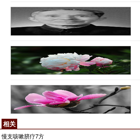
相关
慢支咳嗽脐疗7方