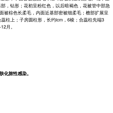
近基部，钻形；花初呈粉红色，以后暗褐色，花被管中部急
，外面被棕色长柔毛，内面近基部密被细柔毛；檐部扩展呈
合蕊柱上；子房圆柱形，长约lcm，6棱；合蕊柱先端3
12月。
肤化脓性感染。