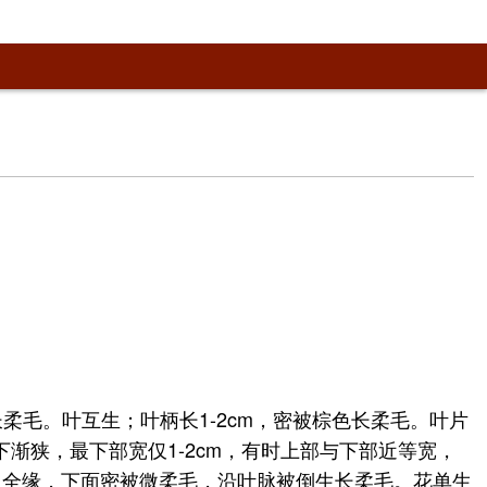
毛。叶互生；叶柄长1-2cm，密被棕色长柔毛。叶片
下渐狭，最下部宽仅1-2cm，有时上部与下部近等宽，
一边全缘，下面密被微柔毛，沿叶脉被倒生长柔毛。花单生