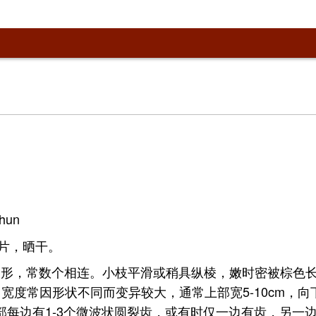
hun
片，晒干。
形，常数个相连。小枝平滑或稍具纵棱，嫩时密被棕色长柔
，宽度常因形状不同而变异较大，通常上部宽5-10cm，向
上部每边有1-3个微波状圆裂齿，或有时仅一边有齿，另