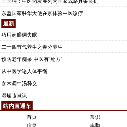
王国强：中医药发展列为国家战略具备良机
东盟国家驻华大使在京体验中医诊疗
最新
巧用药膳调失眠
二十四节气养生之春分养生
预防老年痴呆 中医有“处方”
从中医学论人体平衡
参术调中汤释义
湿燥咳嗽识
站内直通车
首页
常识
信息
丰胸