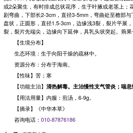
或2朵聚生，有时排成总状花序，生于叶腋或老茎上；花
剧弯曲，下部长2-3cm，直径3-5mm，弯曲处至
盘状，正圆形，直径1.5-3cm，边缘浅3裂，裂片平
裂，裂片先端尖，边缘向下延伸，具乳头状突起。蒴果长圆
【生境分布】
生态环境：生于向阳干燥的疏林中。
资源分布：分布于海南。
【性味】苦；寒
【功能主治】
清热解毒。主治慢性支气管炎；喘息
【用法用量】内服：煎汤，6-9g。
【摘录】《中华本草》
咨询电话：
010-87876186