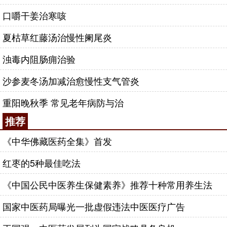
口嚼干姜治寒咳
夏枯草红藤汤治慢性阑尾炎
浊毒内阻肠痈治验
沙参麦冬汤加减治愈慢性支气管炎
重阳晚秋季 常见老年病防与治
推荐
《中华佛藏医药全集》首发
红枣的5种最佳吃法
《中国公民中医养生保健素养》推荐十种常用养生法
国家中医药局曝光一批虚假违法中医医疗广告