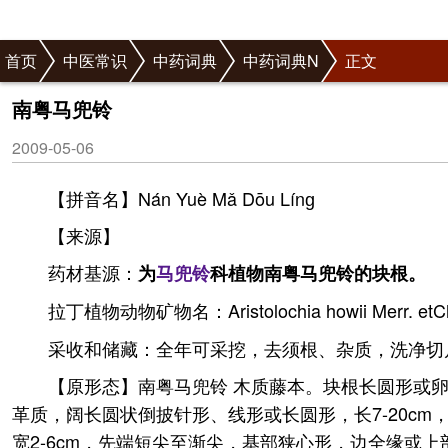
首页
中医常识
中药词典
中药词典N
正文
南粤马兜铃
2009-05-06
【拼音名】Nán Yuè Mǎ Dōu Línɡ
【来源】
药材基源：
为
马兜铃
科植物南粤马兜铃的块根。
拉丁植物动物矿物名：Aristolochia howii Merr. etC
采收和储藏：全年可采挖，去须根、杂质，洗净切
【原形态】南粤马兜铃 木质藤本。块根长圆形或卵
革质，阔长圆状倒披针形、线形或长圆形，长7-20cm
宽2-6cm，先端短尖至渐尖，基部狭心形，边全缘或