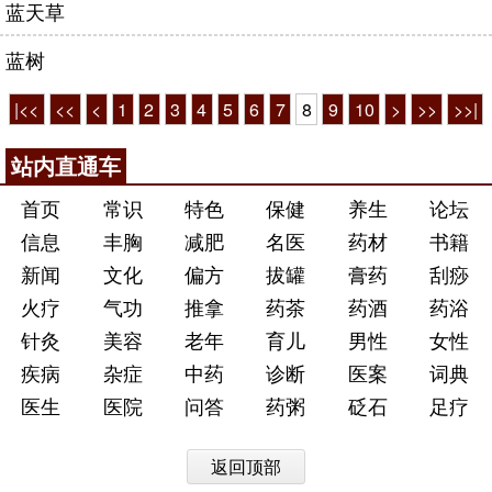
蓝天草
蓝树
|<<
<<
<
1
2
3
4
5
6
7
8
9
10
>
>>
>>|
站内直通车
首页
常识
特色
保健
养生
论坛
信息
丰胸
减肥
名医
药材
书籍
新闻
文化
偏方
拔罐
膏药
刮痧
火疗
气功
推拿
药茶
药酒
药浴
针灸
美容
老年
育儿
男性
女性
疾病
杂症
中药
诊断
医案
词典
医生
医院
问答
药粥
砭石
足疗
返回顶部