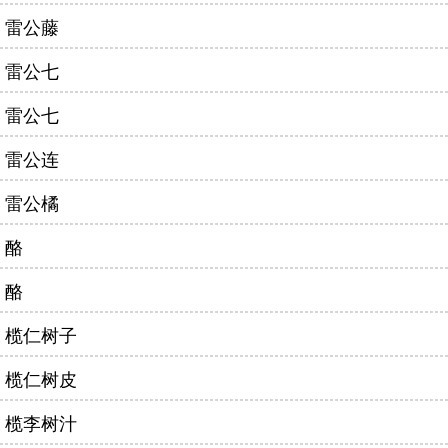
雷公藤
雷公七
雷公七
雷公连
雷公橘
酪
酪
榄仁树子
榄仁树皮
榄李树汁