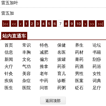
雷五加叶
雷五加
|<<
<<
<
1
2
3
4
5
6
7
8
9
10
>
>>
>>|
站内直通车
首页
常识
特色
保健
养生
论坛
信息
丰胸
减肥
名医
药材
书籍
新闻
文化
偏方
拔罐
膏药
刮痧
火疗
气功
推拿
药茶
药酒
药浴
针灸
美容
老年
育儿
男性
女性
疾病
杂症
中药
诊断
医案
词典
医生
医院
问答
药粥
砭石
足疗
返回顶部