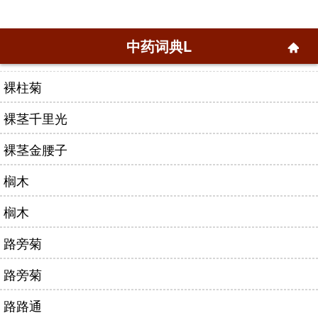
中药词典L
裸柱菊
裸茎千里光
裸茎金腰子
榈木
榈木
路旁菊
路旁菊
路路通