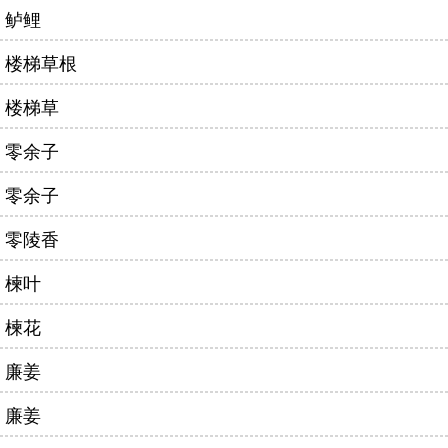
鲈鲤
楼梯草根
楼梯草
零余子
零余子
零陵香
楝叶
楝花
廉姜
廉姜