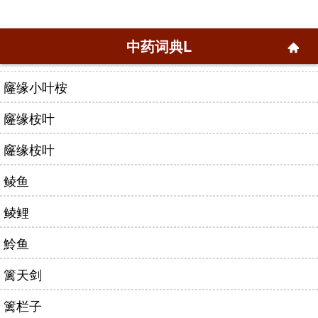
中药词典L
窿缘小叶桉
窿缘桉叶
窿缘桉叶
鲮鱼
鲮鲤
魿鱼
篱天剑
篱栏子