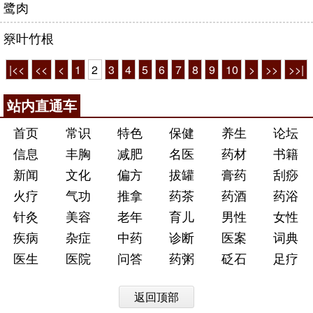
鹭肉
簝叶竹根
|<<
<<
<
1
2
3
4
5
6
7
8
9
10
>
>>
>>|
站内直通车
首页
常识
特色
保健
养生
论坛
信息
丰胸
减肥
名医
药材
书籍
新闻
文化
偏方
拔罐
膏药
刮痧
火疗
气功
推拿
药茶
药酒
药浴
针灸
美容
老年
育儿
男性
女性
疾病
杂症
中药
诊断
医案
词典
医生
医院
问答
药粥
砭石
足疗
返回顶部