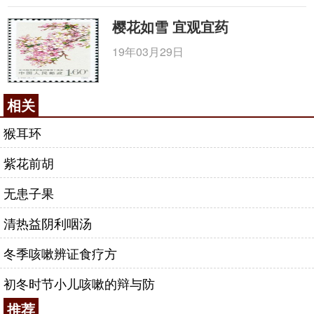
樱花如雪 宜观宜药
19年03月29日
相关
猴耳环
紫花前胡
无患子果
清热益阴利咽汤
冬季咳嗽辨证食疗方
初冬时节小儿咳嗽的辩与防
推荐