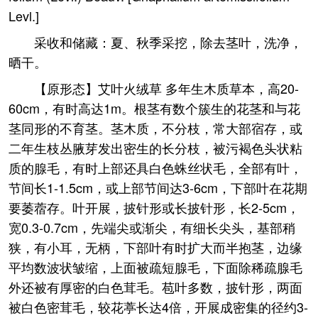
Levl.]
采收和储藏：夏、秋季采挖，除去茎叶，洗净，
晒干。
【原形态】艾叶火绒草 多年生木质草本，高20-
60cm，有时高达1m。根茎有数个簇生的花茎和与花
茎同形的不育茎。茎木质，不分枝，常大部宿存，或
二年生枝丛腋芽发出密生的长分枝，被污褐色头状粘
质的腺毛，有时上部还具白色蛛丝状毛，全部有叶，
节间长1-1.5cm，或上部节间达3-6cm，下部叶在花期
要萎蓿存。叶开展，披针形或长披针形，长2-5cm，
宽0.3-0.7cm，先端尖或渐尖，有细长尖头，基部稍
狭，有小耳，无柄，下部叶有时扩大而半抱茎，边缘
平均数波状皱缩，上面被疏短腺毛，下面除稀疏腺毛
外还被有厚密的白色茸毛。苞叶多数，披针形，两面
被白色密茸毛，较花葶长达4倍，开展成密集的径约3-