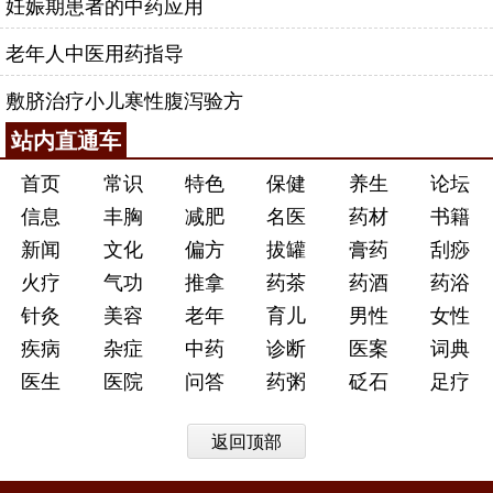
妊娠期患者的中药应用
老年人中医用药指导
敷脐治疗小儿寒性腹泻验方
站内直通车
首页
常识
特色
保健
养生
论坛
信息
丰胸
减肥
名医
药材
书籍
新闻
文化
偏方
拔罐
膏药
刮痧
火疗
气功
推拿
药茶
药酒
药浴
针灸
美容
老年
育儿
男性
女性
疾病
杂症
中药
诊断
医案
词典
医生
医院
问答
药粥
砭石
足疗
返回顶部