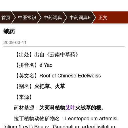
首页
中医常识
中药词典
中药词典E
正文
蛾药
2009-03-11
【出处】出自《云南中草药》
【拼音名】é Yào
【英文名】Root of Chinese Edelweiss
【别名】
火把草、火草
【来源】
药材基源：
为菊科植物
艾叶
火绒草的根。
拉丁植物动物矿物名：Leontopodium artemisii
folium (Levl.) Beauv. [Gnaphalium artemissifolium