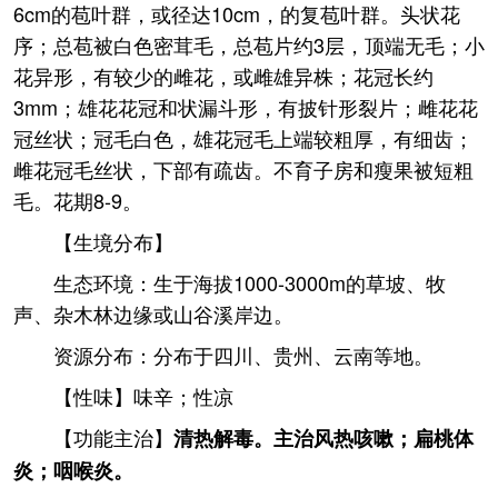
6cm的苞叶群，或径达10cm，的复苞叶群。头状花
序；总苞被白色密茸毛，总苞片约3层，顶端无毛；小
花异形，有较少的雌花，或雌雄异株；花冠长约
3mm；雄花花冠和状漏斗形，有披针形裂片；雌花花
冠丝状；冠毛白色，雄花冠毛上端较粗厚，有细齿；
雌花冠毛丝状，下部有疏齿。不育子房和瘦果被短粗
毛。花期8-9。
【生境分布】
生态环境：生于海拔1000-3000m的草坡、牧
声、杂木林边缘或山谷溪岸边。
资源分布：分布于四川、贵州、云南等地。
【性味】味辛；性凉
【功能主治】
清热解毒。主治风热咳嗽；扁桃体
炎；咽喉炎。