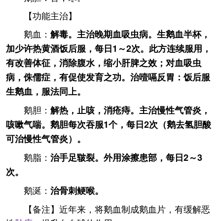
【功能主治】
鹅血：
解毒。主治晚期血吸虫病。生鹅血半杯，
加少许热黄酒饭后服，每日1～2次。此方连续服用，
有改善体征，消除腹水，缩小肝脾之效；对血吸虫
病，侏儒症，有促使发育之功。治噎嗝反胃：饭后服
生鹅血，服法同上。
鹅胆：
解热，止咳，消疮痔。主治慢性气管炎，
咳嗽气喘。鹅胆每次吞服1个，每日2次（鹅去氢胆酸
可治慢性气管炎）。
鹅脂：
治手足皲裂。外用涂擦患部，每日2～3
次。
鹅涎：
治骨刺鲠喉。
【备注】近年来，将鹅血制成鹅血片，有缓解恶