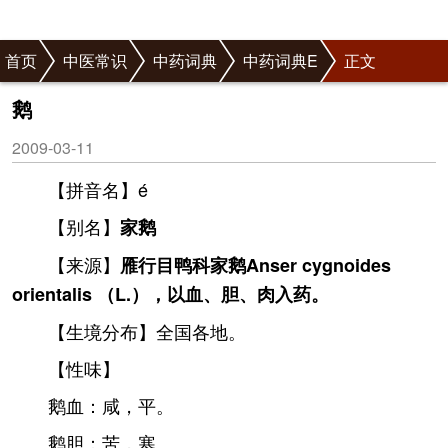
首页
中医常识
中药词典
中药词典E
正文
鹅
2009-03-11
【拼音名】é
【别名】
家鹅
【来源】
雁行目鸭科家鹅Anser cygnoides
orientalis （L.），以血、胆、肉入药。
【生境分布】全国各地。
【性味】
鹅血：咸，平。
鹅胆：苦，寒。