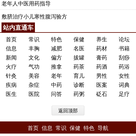
老年人中医用药指导
敷脐治疗小儿寒性腹泻验方
站内直通车
首页
常识
特色
保健
养生
论坛
信息
丰胸
减肥
名医
药材
书籍
新闻
文化
偏方
拔罐
膏药
刮痧
火疗
气功
推拿
药茶
药酒
药浴
针灸
美容
老年
育儿
男性
女性
疾病
杂症
中药
诊断
医案
词典
医生
医院
问答
药粥
砭石
足疗
返回顶部
首页
信息
常识
保健
特色
导航