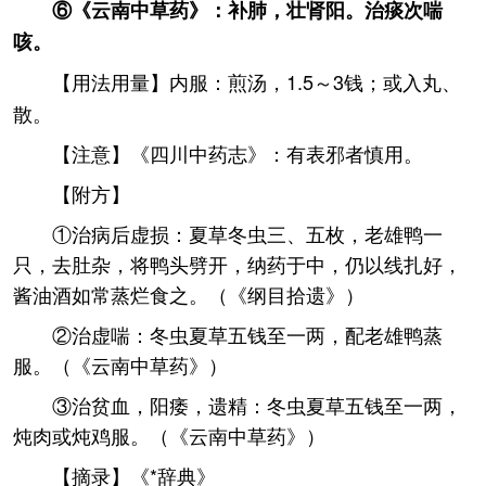
⑥《云南中草药》：补肺，壮肾阳。治痰次喘
咳。
【用法用量】内服：煎汤，1.5～3钱；或入丸、
散。
【注意】《四川中药志》：有表邪者慎用。
【附方】
①治病后虚损：夏草冬虫三、五枚，老雄鸭一
只，去肚杂，将鸭头劈开，纳药于中，仍以线扎好，
酱油酒如常蒸烂食之。（《纲目拾遗》）
②治虚喘：冬虫夏草五钱至一两，配老雄鸭蒸
服。（《云南中草药》）
③治贫血，阳痿，遗精：冬虫夏草五钱至一两，
炖肉或炖鸡服。（《云南中草药》）
【摘录】《*辞典》