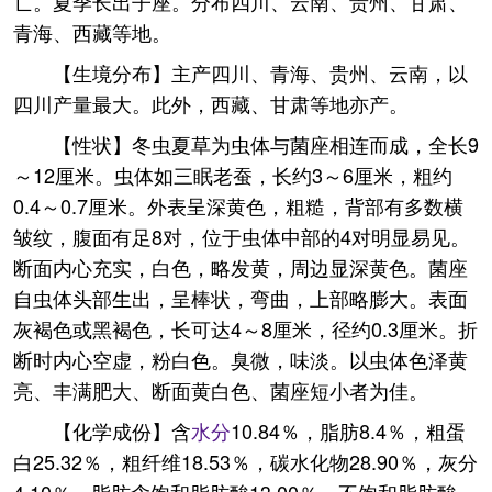
亡。夏季长出子座。分布四川、云南、贵州、甘肃、
青海、西藏等地。
【生境分布】主产四川、青海、贵州、云南，以
四川产量最大。此外，西藏、甘肃等地亦产。
【性状】冬虫夏草为虫体与菌座相连而成，全长9
～12厘米。虫体如三眠老蚕，长约3～6厘米，粗约
0.4～0.7厘米。外表呈深黄色，粗糙，背部有多数横
皱纹，腹面有足8对，位于虫体中部的4对明显易见。
断面内心充实，白色，略发黄，周边显深黄色。菌座
自虫体头部生出，呈棒状，弯曲，上部略膨大。表面
灰褐色或黑褐色，长可达4～8厘米，径约0.3厘米。折
断时内心空虚，粉白色。臭微，味淡。以虫体色泽黄
亮、丰满肥大、断面黄白色、菌座短小者为佳。
【化学成份】含
水分
10.84％，脂肪8.4％，粗蛋
白25.32％，粗纤维18.53％，碳水化物28.90％，灰分