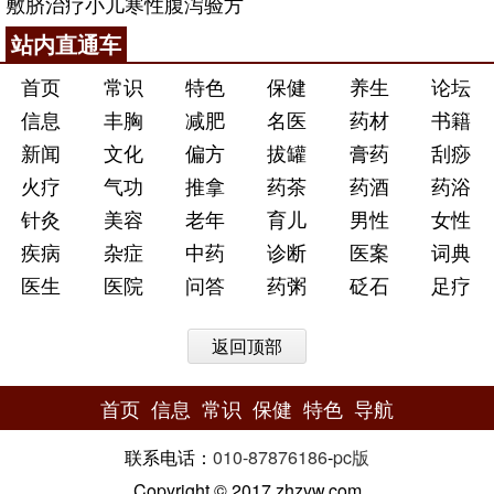
敷脐治疗小儿寒性腹泻验方
站内直通车
首页
常识
特色
保健
养生
论坛
信息
丰胸
减肥
名医
药材
书籍
新闻
文化
偏方
拔罐
膏药
刮痧
火疗
气功
推拿
药茶
药酒
药浴
针灸
美容
老年
育儿
男性
女性
疾病
杂症
中药
诊断
医案
词典
医生
医院
问答
药粥
砭石
足疗
返回顶部
首页
信息
常识
保健
特色
导航
联系电话：
010-87876186
-
pc版
Copyright © 2017 zhzyw.com