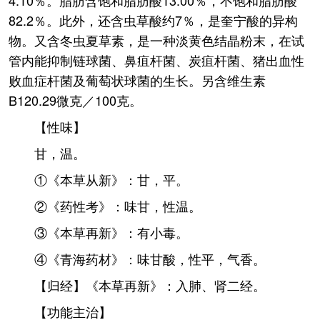
4.10％。脂肪含饱和脂肪酸13.00％，不饱和脂肪酸
82.2％。此外，还含虫草酸约7％，是奎宁酸的异构
物。又含冬虫夏草素，是一种淡黄色结晶粉末，在试
管内能抑制链球菌、鼻疽杆菌、炭疽杆菌、猪出血性
败血症杆菌及葡萄状球菌的生长。另含维生素
B120.29微克／100克。
【性味】
甘，温。
①《本草从新》：甘，平。
②《药性考》：味甘，性温。
③《本草再新》：有小毒。
④《青海药材》：味甘酸，性平，气香。
【归经】《本草再新》：入肺、肾二经。
【功能主治】