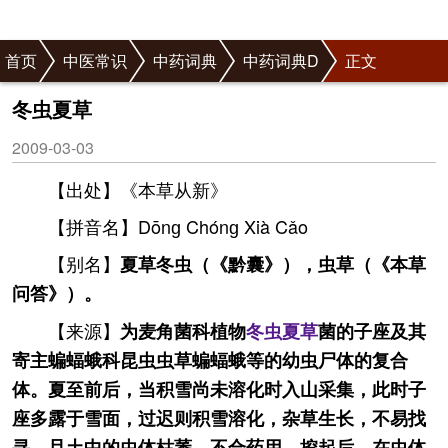
首页
中医常识
中药词典
中药词典D
正文
冬虫夏草
2009-03-03
【出处】《本草从新》
【拼音名】Dōnɡ Chónɡ Xià Cǎo
【别名】
夏草冬虫（《黔囊》），虫草（《本草
问答》）。
【来源】
为麦角菌科植物
冬虫夏草
菌的子座及其
寄主蝙蝠蛾科昆虫虫草蝙蝠蛾等的幼虫尸体的复合
体。夏至前后，当积雪尚未溶化时入山采集，此时子
座多露于雪面，过迟则积雪溶化，杂草生长，不易找
寻，且土中的虫体枯萎，不合药用。挖起后，在虫体