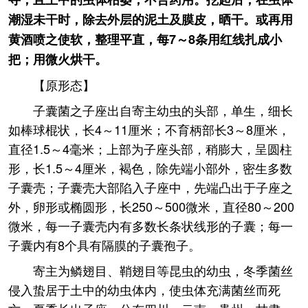
潮湿未干时，除去外层的泥土及膜皮，晒干。或再用
黄酒喷之使软，整理平直，每7～8条用红线扎成小
把；用微火烘干。
【原形态】
子囊菌之子座出自寄主幼虫的头部，单生，细长
如棒球棍状，长4～11厘米；不育柄部长3～8厘米，
直径1.5～4毫米；上部为子座头部，稍膨大，呈圆柱
形，长1.5～4厘米，褐色，除先端小部外，密生多数
子囊壳；子囊壳大部陷入子座中，先端凸出于子座之
外，卵形或椭圆形，长250～500微米，直径80～200
微米，每一子囊壳内有多数长条状线形的子囊；每一
子囊内有8个具有隔膜的子囊孢子。
寄主为鳞翅目、鞘翅目等昆虫的幼虫，冬季菌丝
侵入蛰居于土中的幼虫体内，使虫体充满菌丝而死