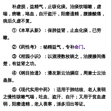
补虚损，益精气，止咳化痰。治痰饮喘嗽，虚
喘，痨嗽，咯血，自汗盗汗，阳痿遗精，腰膝酸痛，
病后久虚不复。
①《本草从新》：保肺益肾，止血化痰，已劳
嗽。
②《药性考》：秘精益气，专补
命门
。
③《柑园小识》：以酒浸数枚啖之，治腰膝间痛
楚，有益肾之功。
④《纲目拾遗》：潘友新云治膈症，周兼士云治
蛊胀。
⑤《现代实用中药》：适用于肺结核、老人衰弱
之慢性咳嗽气喘，吐血、盗汗、自汗；又用于贫血虚
弱，阳痿遗精，老人畏寒，涕多泪出等证。