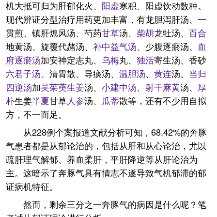
机大抵可归为肝郁化火、
阳虚
寒积、阳虚饮动数种。
现代辨证分型治疗用药更加丰富，有龙胆泻肝汤、一
贯煎、镇肝熄风汤、芍药
甘草
汤、
柴胡
龙牡汤、
百合
地黄汤、旋覆代赭汤、
补中益气汤
、少腹逐瘀汤、
血
府逐瘀汤
加安神定志丸、
乌梅
丸、
独活
寄生汤、香砂
六君子汤
、清胃散、导痰汤、
温胆汤
、
黄连
汤、
当归
四逆汤
加
吴茱萸
生姜
汤、
小建中汤
、
射干
麻黄
汤、
厚
朴
生姜
半夏
甘草
人参
汤、
瓜蒂
散等，还有不少用自拟
方，不一而足。
从228例个案报道文献分析可知，68.42%的奔豚
气患者都是从郁论治的，包括从肝和从心论治，尤以
疏肝理气解郁、养血柔肝，平肝降逆等从肝论治为
主。这暗示了奔豚气具有情志不遂导致气机郁滞的郁
证病机特征。
然而，剩余三分之一奔豚气的病因是什么呢？笔