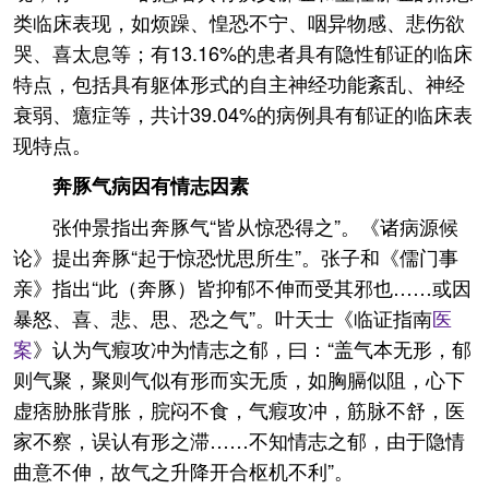
类临床表现，如烦躁、惶恐不宁、咽异物感、悲伤欲
哭、喜太息等；有13.16%的患者具有隐性郁证的临床
特点，包括具有躯体形式的自主神经功能紊乱、神经
衰弱、癔症等，共计39.04%的病例具有郁证的临床表
现特点。
奔豚气病因有情志因素
张仲景指出奔豚气“皆从惊恐得之”。《诸病源候
论》提出奔豚“起于惊恐忧思所生”。张子和《儒门事
亲》指出“此（奔豚）皆抑郁不伸而受其邪也……或因
暴怒、喜、悲、思、恐之气”。叶天士《临证指南
医
案
》认为气瘕攻冲为情志之郁，曰：“盖气本无形，郁
则气聚，聚则气似有形而实无质，如胸膈似阻，心下
虚痞胁胀背胀，脘闷不食，气瘕攻冲，筋脉不舒，医
家不察，误认有形之滞……不知情志之郁，由于隐情
曲意不伸，故气之升降开合枢机不利”。