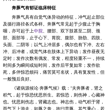
奔豚气有郁证临床特征
奔豚气具有自觉气体异动的特征，冲气起止部位
及循行路径各式各样。奔豚气常见起于少腹止于胸
咽，亦可起于上
中脘
、腰部、双下肢甚至二阴、颈
部、面部等，止于心下、胃脘、腹部、胁肋、四肢、
头面、二阴等；以气上冲居多，偶尔也有下冲、左右
冲、后冲者，或觉气体在肢体上下异动；发作昼夜无
定时；发作次数有偶发、常发，程度轻重不一，持续
时间多为瞬间或短时间，发作后平复如常；发作欲
死，多伴惊恐烦闷，痛苦莫可名状，具有复发性，但
一般预后良好。
《诸病源候论·奔豚气候》载：“夫奔豚者，肾之
积气，起于惊恐忧思所生。若惊恐，则伤神，心藏神
也。忧思则伤志，肾藏志也。神志伤，动气积于肾，
而气下上游走，如豚之奔，故曰贲豚。其气乘心，若