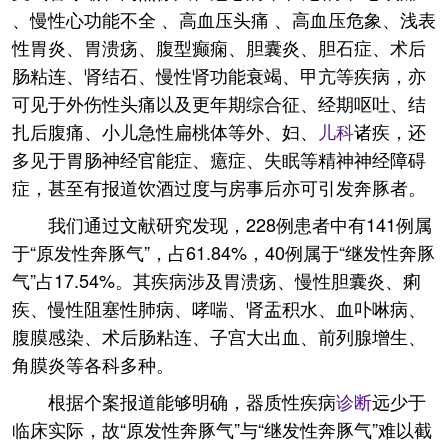
、慢性心功能不全 、高血压头痛 、高血压危象、浅表
性胃炎、胃溃疡、腹型癫痫、胆囊炎、胆石症、术后
肠粘连、肾结石、慢性肾功能衰竭、甲亢等疾病，亦
可见于外伤性头痛以及更年期综合征、经期呕吐、结
扎后腹痛、小儿急性扁桃体等外、妇、
儿科
诸疾，还
多见于胃肠神经官能症、癔症、失眠等精神神经障碍
症，甚至有报道饮酒过度与房事后亦可引发奔豚者。
我们通过文献研究发现，228例患者中有141例属
于“原发性奔豚气”，占61.84%，40例属于“继发性奔豚
气”占17.54%。其疾病涉及胃溃疡、慢性胆囊炎、痢
疾、慢性阻塞性肺病、哮喘、肾盂积水、血卟啉病、
腹膜感染、术后肠粘连、子宫大出血、前列腺增生、
角膜炎等各科多种。
根据个案报道能够明确，器质性疾病
诊断
远少于
临床实际，故“原发性奔豚气”与“继发性奔豚气”难以截