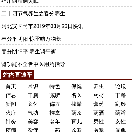
巧用药膳调失眠
二十四节气养生之春分养生
河北安国药市2019年03月23日快讯
春分平阴阳 惊雷响万物长
春分阴阳平 养生调平衡
肾功能不全者中医用药指导
站内直通车
首页
常识
特色
保健
养生
论坛
信息
丰胸
减肥
名医
药材
书籍
新闻
文化
偏方
拔罐
膏药
刮痧
火疗
气功
推拿
药茶
药酒
药浴
针灸
美容
老年
育儿
男性
女性
疾病
杂症
中药
诊断
医案
词典