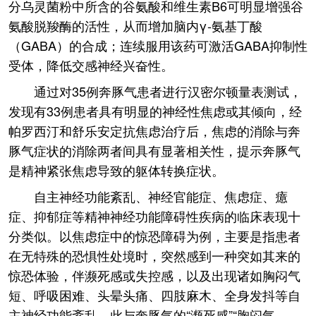
分乌灵菌粉中所含的谷氨酸和维生素B6可明显增强谷
氨酸脱羧酶的活性，从而增加脑内γ-氨基丁酸
（GABA）的合成；连续服用该药可激活GABA抑制性
受体，降低交感神经兴奋性。
通过对35例奔豚气患者进行汉密尔顿量表测试，
发现有33例患者具有明显的神经性焦虑或其倾向，经
帕罗西汀和舒乐安定抗焦虑治疗后，焦虑的消除与奔
豚气症状的消除两者间具有显著相关性，提示奔豚气
是精神紧张焦虑导致的躯体转换症状。
自主神经功能紊乱、神经官能症、焦虑症、癔
症、抑郁症等精神神经功能障碍性疾病的临床表现十
分类似。以焦虑症中的惊恐障碍为例，主要是指患者
在无特殊的恐惧性处境时，突然感到一种突如其来的
惊恐体验，伴濒死感或失控感，以及出现诸如胸闷气
短、呼吸困难、头晕头痛、四肢麻木、全身发抖等自
主神经功能紊乱。此与奔豚气的“濒死感”“胸闷气