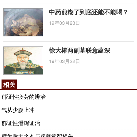
中药煎糊了到底还能不能喝？
19年03月23日
徐大椿两副墓联意蕴深
19年03月22日
相关
郁证性疲劳的辨治
气从少腹上冲
郁证性泄泻证治
脾为后天之本与脾藏意智相关