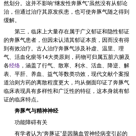
然划分。这并不影响“继发性奔豚气”虽然没有从郁论
治，但通过治疗其原发疾患，也可使奔豚气随之得到
缓解。
第三，临床上大量存在属于广义郁证和隐性郁证
的奔豚气患者，但因未认清其郁证本质，因而没有得
到有效治疗。古人治疗奔豚气涉及补虚、温里、理
气、活血化瘀等14大类原则，药物可归属五脏六腑及
各
经络
，涵盖了行气、散寒、利水、活血、降逆、解
表、平肝、养血、益气等数类功效，现代文献个案报
道治则方药的离散程度更大，均从侧面印证了奔豚气
临床表现具有多样性和广泛性的特征，这本身就有郁
证的临床特点。
奔豚气与精神神经
功能障碍有关
有学者认为“奔豚证”是因脑血管神经病变引起的