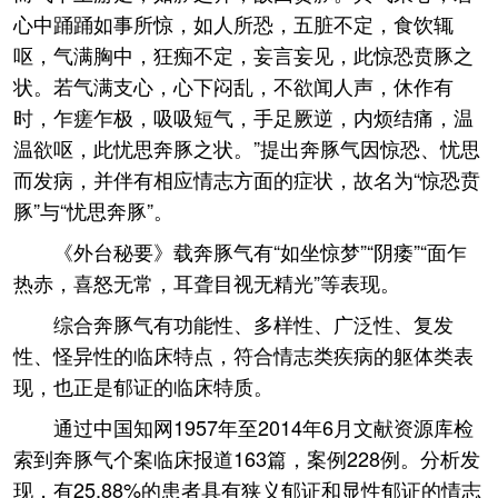
心中踊踊如事所惊，如人所恐，五脏不定，食饮辄
呕，气满胸中，狂痴不定，妄言妄见，此惊恐贲豚之
状。若气满支心，心下闷乱，不欲闻人声，休作有
时，乍瘥乍极，吸吸短气，手足厥逆，内烦结痛，温
温欲呕，此忧思奔豚之状。”提出奔豚气因惊恐、忧思
而发病，并伴有相应情志方面的症状，故名为“惊恐贲
豚”与“忧思奔豚”。
《外台秘要》载奔豚气有“如坐惊梦”“阴痿”“面乍
热赤，喜怒无常，耳聋目视无精光”等表现。
综合奔豚气有功能性、多样性、广泛性、复发
性、怪异性的临床特点，符合情志类疾病的躯体类表
现，也正是郁证的临床特质。
通过中国知网1957年至2014年6月文献资源库检
索到奔豚气个案临床报道163篇，案例228例。分析发
现，有25.88%的患者具有狭义郁证和显性郁证的情志