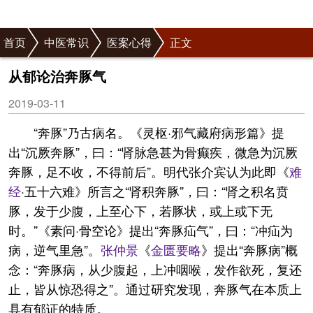
首页
中医常识
医案心得
正文
从郁论治奔豚气
2019-03-11
“奔豚”乃古病名。《灵枢·邪气藏府病形篇》提
出“沉厥奔豚”，曰：“肾脉急甚为骨癫疾，微急为沉厥
奔豚，足不收，不得前后”。明代张介宾认为此即《
难
经
·五十六难》所言之“肾积奔豚”，曰：“肾之积名贲
豚，发于少腹，上至心下，若豚状，或上或下无
时。”《素问·骨空论》提出“奔豚疝气”，曰：“冲疝为
病，逆气里急”。
张仲景
《
金匮要略
》提出“奔豚病”概
念：“奔豚病，从少腹起，上冲咽喉，发作欲死，复还
止，皆从惊恐得之”。通过研究发现，奔豚气在本质上
具有郁证的特质。