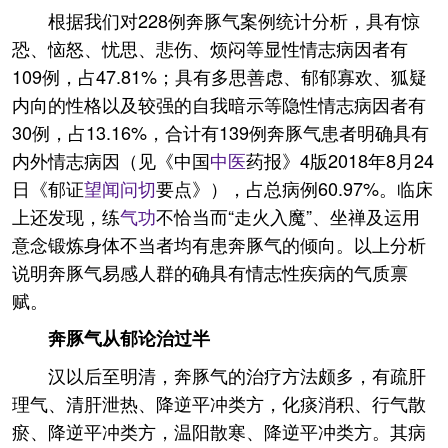
根据我们对228例奔豚气案例统计分析，具有惊
恐、恼怒、忧思、悲伤、烦闷等显性情志病因者有
109例，占47.81%；具有多思善虑、郁郁寡欢、狐疑
内向的性格以及较强的自我暗示等隐性情志病因者有
30例，占13.16%，合计有139例奔豚气患者明确具有
内外情志病因（见《中国
中医
药报》4版2018年8月24
日《郁证
望闻问切
要点》），占总病例60.97%。临床
上还发现，练
气功
不恰当而“走火入魔”、坐禅及运用
意念锻炼身体不当者均有患奔豚气的倾向。以上分析
说明奔豚气易感人群的确具有情志性疾病的气质禀
赋。
奔豚气从郁论治过半
汉以后至明清，奔豚气的治疗方法颇多，有疏肝
理气、清肝泄热、降逆平冲类方，化痰消积、行气散
瘀、降逆平冲类方，温阳散寒、降逆平冲类方。其病