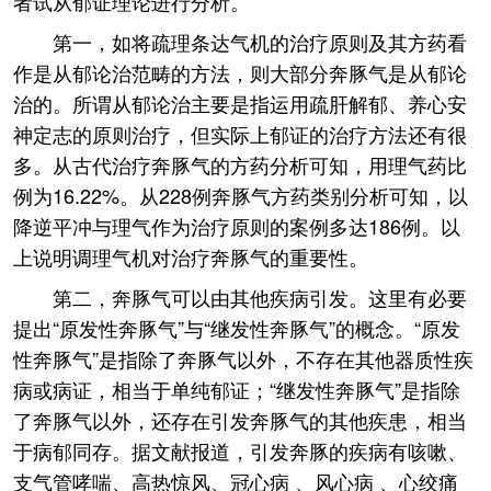
者试从郁证理论进行分析。
第一，如将疏理条达气机的治疗原则及其方药看
作是从郁论治范畴的方法，则大部分奔豚气是从郁论
治的。所谓从郁论治主要是指运用疏肝解郁、养心安
神定志的原则治疗，但实际上郁证的治疗方法还有很
多。从古代治疗奔豚气的方药分析可知，用理气药比
例为16.22%。从228例奔豚气方药类别分析可知，以
降逆平冲与理气作为治疗原则的案例多达186例。以
上说明调理气机对治疗奔豚气的重要性。
第二，奔豚气可以由其他疾病引发。这里有必要
提出“原发性奔豚气”与“继发性奔豚气”的概念。“原发
性奔豚气”是指除了奔豚气以外，不存在其他器质性疾
病或病证，相当于单纯郁证；“继发性奔豚气”是指除
了奔豚气以外，还存在引发奔豚气的其他疾患，相当
于病郁同存。据文献报道，引发奔豚的疾病有咳嗽、
支气管哮喘、高热惊风、冠心病 、风心病 、心绞痛