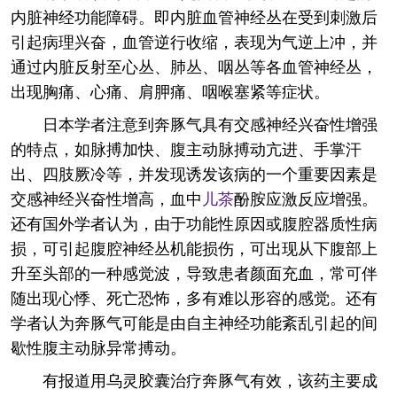
内脏神经功能障碍。即内脏血管神经丛在受到刺激后
引起病理兴奋，血管逆行收缩，表现为气逆上冲，并
通过内脏反射至心丛、肺丛、咽丛等各血管神经丛，
出现胸痛、心痛、肩胛痛、咽喉塞紧等症状。
日本学者注意到奔豚气具有交感神经兴奋性增强
的特点，如脉搏加快、腹主动脉搏动亢进、手掌汗
出、四肢厥冷等，并发现诱发该病的一个重要因素是
交感神经兴奋性增高，血中
儿茶
酚胺应激反应增强。
还有国外学者认为，由于功能性原因或腹腔器质性病
损，可引起腹腔神经丛机能损伤，可出现从下腹部上
升至头部的一种感觉波，导致患者颜面充血，常可伴
随出现心悸、死亡恐怖，多有难以形容的感觉。还有
学者认为奔豚气可能是由自主神经功能紊乱引起的间
歇性腹主动脉异常搏动。
有报道用乌灵胶囊治疗奔豚气有效，该药主要成