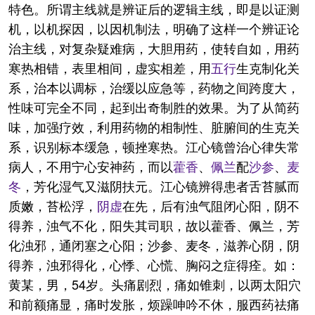
特色。所谓主线就是辨证后的逻辑主线，即是以证测
机，以机探因，以因机制法，明确了这样一个辨证论
治主线，对复杂疑难病，大胆用药，使转自如，用药
寒热相错，表里相间，虚实相差，用
五行
生克制化关
系，治本以调标，治缓以应急等，药物之间跨度大，
性味可完全不同，起到出奇制胜的效果。为了从简药
味，加强疗效，利用药物的相制性、脏腑间的生克关
系，识别标本缓急，顿挫寒热。江心镜曾治心律失常
病人，不用宁心安神药，而以
藿香
、
佩兰
配
沙参
、
麦
冬
，芳化湿气又滋阴扶元。江心镜辨得患者舌苔腻而
质嫩，苔松浮，
阴虚
在先，后有浊气阻闭心阳，阴不
得养，浊气不化，阳失其司职，故以藿香、佩兰，芳
化浊邪，通闭塞之心阳；沙参、麦冬，滋养心阴，阴
得养，浊邪得化，心悸、心慌、胸闷之症得痊。如：
黄某，男，54岁。头痛剧烈，痛如锥刺，以两太阳穴
和前额痛显，痛时发胀，烦躁呻吟不休，服西药祛痛