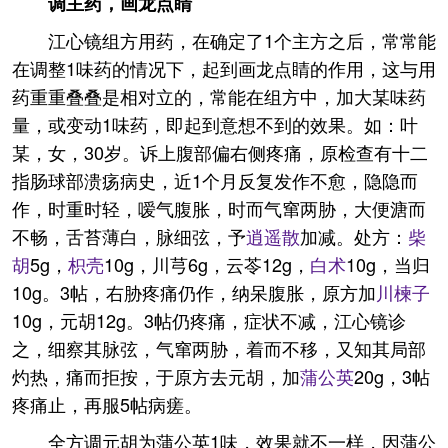
调主药，画龙点睛
江心镜组方用药，在确定了1个主方之后，常常能
在调整1味药的情况下，起到画龙点睛的作用，这与用
药重重叠叠是相对立的，常能在组方中，加大某味药
量，或变动1味药，即起到意想不到的效果。如：叶
某，女，30岁。诉上腹部偏右侧疼痛，原检查有十二
指肠球部溃疡病史，近1个月反复发作不愈，隐隐而
作，时重时轻，嗳气腹胀，时而气窜两胁，大便溏而
不畅，舌苔薄白，脉细弦，予
逍遥散
加减。处方：
柴
胡
5g，
枳壳
10g，川芎6g，云苓12g，
白术
10g，当归
10g。3帖，右胁疼痛仍作，纳呆腹胀，原方加
川楝子
10g，元胡12g。3帖仍疼痛，症状不减，江心镜诊
之，细察其脉弦，气窜两胁，着而不移，又知其局部
灼热，痛而拒按，于原方去元胡，加
蒲公英
20g，3帖
疼痛止，再服5帖病瘥。
全方调元胡为蒲公英1味，效果就不一样，因蒲公