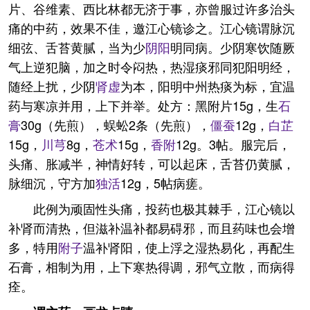
片、谷维素、西比林都无济于事，亦曾服过许多治头
痛的中药，效果不佳，邀江心镜诊之。江心镜谓脉沉
细弦、舌苔黄腻，当为少
阴阳
明同病。少阴寒饮随厥
气上逆犯脑，加之时令闷热，热湿痰邪同犯阳明经，
随经上扰，少阴
肾虚
为本，阳明中州热痰为标，宜温
药与寒凉并用，上下并举。处方：黑附片15g，生
石
膏
30g（先煎），蜈蚣2条（先煎），
僵蚕
12g，
白芷
15g，
川芎
8g，
苍术
15g，
香附
12g。3帖。服完后，
头痛、胀减半，神情好转，可以起床，舌苔仍黄腻，
脉细沉，守方加
独活
12g，5帖病瘥。
此例为顽固性头痛，投药也极其棘手，江心镜以
补肾而清热，但滋补温补都易碍邪，而且药味也会增
多，特用
附子
温补肾阳，使上浮之湿热易化，再配生
石膏，相制为用，上下寒热得调，邪气立散，而病得
痊。