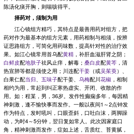
陈汤化痰开胸，则喘咳得平。
择药对，须制为用
江心镜组方精巧，其特点是最善用药对组方，把
药对作为最基本的组方元素，用药相制与相须，按辨
证思路组方，可简化用药味数，提高针对性的治疗效
果。如江心镜常用首乌配
黄精
，补肝血滋肝肾之阴；
白鲜皮
配
地肤子
祛风止痒，解毒；
桑白皮
配
黄芩
，清
热宣肺等都是须使之用；川连配
干姜
（或
吴茱萸
）、
白果仁配
当归
、
五味子
配干姜、
乌梅
配川
花椒
，相制
相约为用，常起到纠正寒热虚实、开闭、收散的作
用。如：程某，男，36岁。发作性癫痫多年，每因精
神刺激，逢不愉快事而发作。一般以夜间1～2点钟发
作为特点，发时吼叫，口眼歪斜，口吐白沫，两脚躁
动，为时4～5分钟，翌日复如常人。此次因家庭口
角，精神刺激而发作，症如上述，舌质红、苔黄腻，