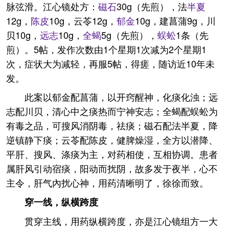
脉弦滑。江心镜处方：
磁石
30g（先煎），法
半夏
12g，
陈皮
10g，云苓12g，
郁金
10g，建菖蒲9g，川
贝10g，
远志
10g，
全蝎
5g（先煎），
蜈蚣
1条（先
煎）。5帖，发作次数由1个星期1次减为2个星期1
次，症状大为减轻，再服5帖，得瘥，随访近10年未
发。
此案以郁金配菖蒲，以开窍醒神，化痰化浊；远
志配川贝，清心中之痰热而宁神安志；全蝎配蜈蚣为
有毒之品，可搜风消阴毒，祛痰；磁石配法半夏，降
逆镇静下痰；云苓配陈皮，健脾燥湿，全方以潜降、
平肝、搜风、涤痰为主，对药相使，互相协调。患者
属肝风引动宿痰，阳动而扰阴，故多发于夜半，心不
主令，肝气內扰心神，用药清晰明了，徐徐而致。
穿一线，纵横跨度
贯穿主线，用药纵横跨度，亦是江心镜组方一大