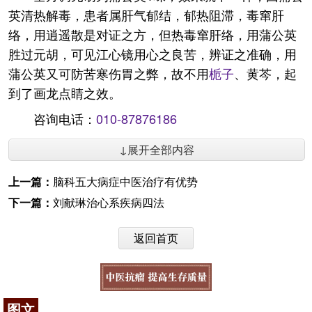
英清热解毒，患者属肝气郁结，郁热阻滞，毒窜肝
络，用逍遥散是对证之方，但热毒窜肝络，用蒲公英
胜过元胡，可见江心镜用心之良苦，辨证之准确，用
蒲公英又可防苦寒伤胃之弊，故不用
栀子
、黄芩，起
到了画龙点睛之效。
咨询电话：
010-87876186
↓展开全部内容
上一篇：
脑科五大病症中医治疗有优势
下一篇：
刘献琳治心系疾病四法
返回首页
图文