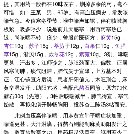
提，其用药一般都在10味左右，删掉多余的药，毫不
可惜。如：王某，男，65岁。有高血压病史，常发咳
喘气急。今值寒冬季节，喉中喘声如锯，伴有咳嗽胸
板紧，吸多呼少，说是前几天感寒，用西药寒热已
退，尚咳喘不转，痰少，曾服前医药方：
麻黄
15g，
杏仁
10g，
苏子
15g，
葶苈子
12g，
白果
仁10g，
鱼腥
草
15g，浙贝15g，
款冬花
12g，
紫菀
10g。3剂。哮喘
更甚，汗出多，江师诊之，脉弦劲而大、偏数。证属
风寒闭肺，痰气阻滞，肺气失于宣降，上方基本对
证，江心镜查方后说，患者肝阳偏亢，木旺刑金，麻
黄辛温发汗，助阳亢盛，当配
代赭石
同煎，原方加代
赭石30g（先煎），3帖后咳喘减半，肺气得宣，寒气
始散，再拟化痰开肺畅胸阳，投苏杏二陈汤3帖而安。
此例血压高伴咳喘，用麻黄宣肺平喘症状加重，
喘逼更甚，大汗淋漓，得赭石则能制麻黄助阳发汗之
弊，取宣肺散寒之功，用药极灵活善变，继用苏杏二