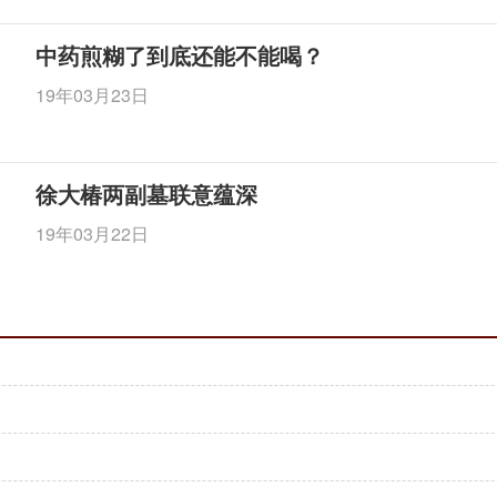
中药煎糊了到底还能不能喝？
19年03月23日
徐大椿两副墓联意蕴深
19年03月22日