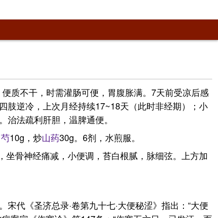
行，便质不干，时需灌肠可便，胃腹胀满。7天前受凉后感
肢逆冷，上次月经持续17~18天（此时非经期）；小
。治法疏利肝胆，温脾通便。
白芍
10g，炒
山药
30g。6剂，水煎服。
，坐骨神经痛减，小便调，苔白根腻，脉细弦。上方加
宋代《圣济总录·卷第九十七·大便秘涩》指出：“大便