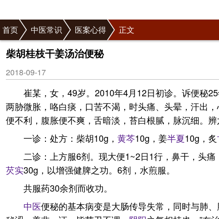
首页
中医常识
医案心得
正文
柴胡桂枝干姜汤治便秘
2018-09-17
崔某，女，49岁。2010年4月12日初诊。诉便秘2
两胁微胀，咯白痰，口苦不渴，时头痛、头晕，汗出，
便不利，腹胀便不爽，舌暗淡，苔白根腻，脉沉细。辨
一诊：处方：柴胡10g，
黄芩
10g，姜
半夏
10g，炙
二诊：上方服6剂。现大便1~2日1行，鼻干，头
芡实
30g，以增强健脾之功。6剂，水煎服。
共服药30余剂而收功。
中医
便秘的基本病变是大肠传导失常，同时与肺、