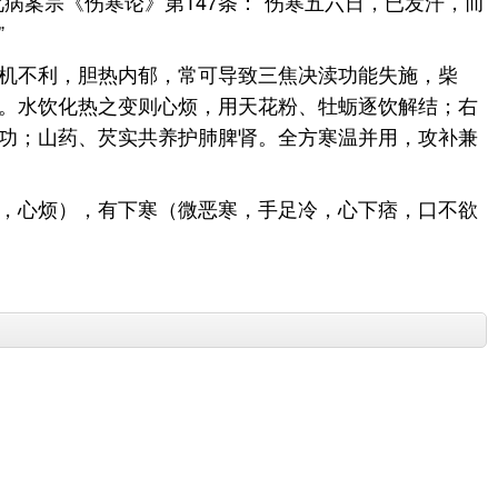
病案宗《伤寒论》第147条：“伤寒五六日，已发汗，而
”
机不利，胆热内郁，常可导致三焦决渎功能失施，柴
。水饮化热之变则心烦，用天花粉、牡蛎逐饮解结；右
功；山药、芡实共养护肺脾肾。全方寒温并用，攻补兼
，心烦），有下寒（微恶寒，手足冷，心下痞，口不欲