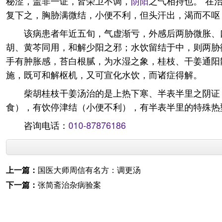
秘涩，盖非一证，皆荣卫不调，
阴阳
之气相持也。”在
复下之，胸胁满微结，小便不利，但头汗出，渴而不呕
该病患者年近五旬，气虚渐亏，外感后两胁微胀、
胡、黄芩同用，和解少阳之邪；水饮留结于中，则两胁
手有肿胀感，苔白根腻，为水湿之象，桂枝、干姜通阳
施，既可和解枢机，又可宣化水饮，而诸症得解。
柴胡桂枝干姜汤治的是上热下寒、半表半里之阴证
食），有饮停津结（小便不利），有半表半里的特殊热
咨询电话：
010-87876186
上一篇：
国医大师周信有名方：调更汤
下一篇：
张简斋治杂病验案