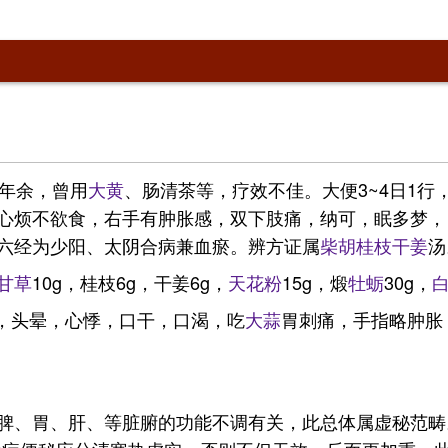
5年余，曾用
大黄
、肠清茶等，疗效不佳。大便3~4日1
心烦不欲食，右手有肿胀感，双下肢痛，纳可，眠多梦，四
六经为少阳、太阴合病兼血瘀。辨方证属
柴胡
桂枝
干姜
汤
甘草
10g，桂枝6g，干姜6g，
天花粉
15g，煅
牡蛎
30g，
痛，头晕，心悸，口干，口渴，吃
大蒜
胃刺痛，手指略肿胀
脾、胃、肝、等脏腑的功能不调有关，此总体属虚秘范畴。