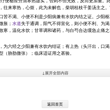
治疗便秘应分清寒热虚实，否则不但无效，反而更加重。此
，往来寒热，心烦，此为未解也，柴胡桂枝干姜汤主之。
口苦不渴、小便不利是少阳病兼有水饮内结之证。少阳枢
微胀；
水道
失于通调，阳气不得宣化，则小便不利、为渴
散寒，温化水饮；甘草调和诸药，与白芍合达缓急止痛之
，为六经之少阳兼有水饮内结证；有上热（头汗出，口渴
型（胁肋微张）；临床适证用之甚验。
↓展开全部内容
返回首页