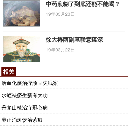
中药煎糊了到底还能不能喝？
19年03月23日
徐大椿两副墓联意蕴深
19年03月22日
相关
活血化瘀治疗顽固失眠案
水蛭祛瘀生新有大功
丹参山楂治疗冠心病
养正消斑饮治紫癜