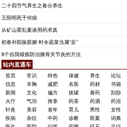
二十四节气养生之春分养生
王阳明死于何病
从矿山霍乱案谈用药求真
初春补阳振脏腑 时令蔬菜当属“韭”
8个自我锻炼防治膝骨关节炎的方法
站内直通车
首页
常识
特色
保健
养生
论坛
信息
丰胸
减肥
名医
药材
书籍
新闻
文化
偏方
拔罐
膏药
刮痧
火疗
气功
推拿
药茶
药酒
药浴
针灸
美容
老年
育儿
男性
女性
疾病
杂症
中药
诊断
医案
词典
医生
医院
问答
药粥
砭石
足疗