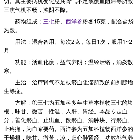
切。其主要病机变化总属肾气不足或瘀血阻滞等所致
三焦气机不畅，浊阴不降。
药物组成：
三七
粉、
西洋参
粉各15克，配合盐袋
热敷。
用法：混合备用。每次2克，每日1次，服用1~2
月。
功能：活血化瘀，益气养阴；温经活络，消炎散
寒。
主治：治疗肾气不足或瘀血阻滞所致的前列腺增
生等症。
方解：①三七为五加科多年生草本植物三七的块
根，味甘、微苦，性温，入肝、胃经。本品专走血
分，善化瘀血、止出血、散瘀血、消肿块、行瘀血、
止疼痛，为血家要药。西洋参为五加科植物西洋参的
干燥根，味甘、微苦，凉，归心肺肾经。功效补气养