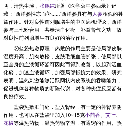
阴，清热生津，
张锡纯
所著《医学衷中参西录》记
载：“西洋参性凉而补......”西洋参具有与
人参
相似的补
益作用。针对良性前列腺增生的中医病机理论，西洋
参与三七粉合用，共奏活血化瘀，补益肾气之功，故
对良性前列腺增生有良好的治疗作用。
②盐袋热敷原理：热敷的作用主要是使局部皮肤
温度升高，肌肉放松，皮肤毛细血管扩张，使局部以
至全身的血液循环皆可因此而得到改善，以起到活血
化瘀，加速血液循环，加强局部抵抗力的效果。研究
表明，温热刺激能够活跃网状内皮系统的吞噬能力，
促进机体各种物质的新陈代谢，对各种炎症反应皆有
良好疗效。
盐袋热敷肛门处，盐入肾经，有一定的补肾养阴
作用，也可以在盐袋里加入10~15克
小茴香
、
艾叶
、
花椒
等温热药物，温热药物辛温，有通窍的作用。热