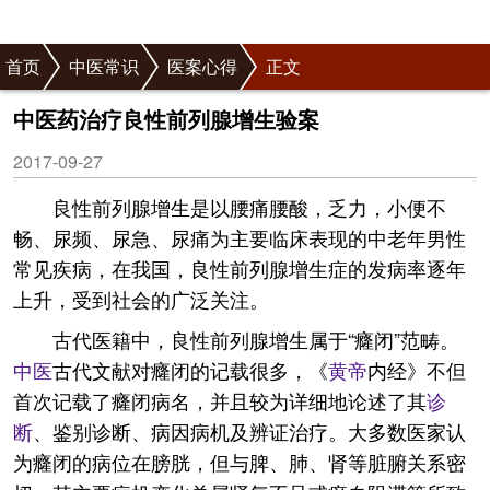
首页
中医常识
医案心得
正文
中医药治疗良性前列腺增生验案
2017-09-27
良性前列腺增生是以腰痛腰酸，乏力，小便不
畅、尿频、尿急、尿痛为主要临床表现的中老年男性
常见疾病，在我国，良性前列腺增生症的发病率逐年
上升，受到社会的广泛关注。
古代医籍中，良性前列腺增生属于“癃闭”范畴。
中医
古代文献对癃闭的记载很多，《
黄帝
内经》不但
首次记载了癃闭病名，并且较为详细地论述了其
诊
断
、鉴别诊断、病因病机及辨证治疗。大多数医家认
为癃闭的病位在膀胱，但与脾、肺、肾等脏腑关系密