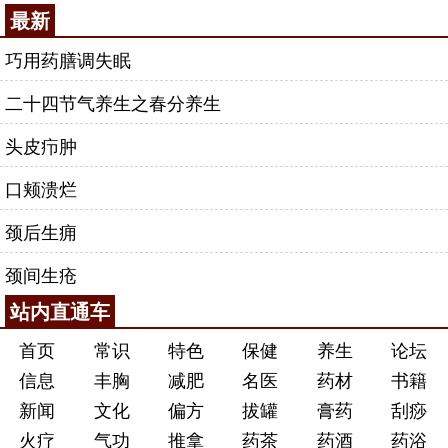
最新
巧用药膳调失眠
二十四节气养生之春分养生
头皮疖肿
口颊溃烂
颈后生痈
颈间生疮
站内直通车
首页
常识
特色
保健
养生
论坛
信息
丰胸
减肥
名医
药材
书籍
新闻
文化
偏方
拔罐
膏药
刮痧
火疗
气功
推拿
药茶
药酒
药浴