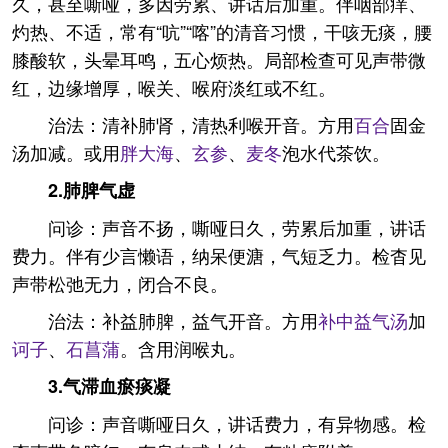
久，甚至嘶哑，多因劳累、讲话后加重。伴咽部痒、
灼热、不适，常有“吭”“喀”的清音习惯，干咳无痰，腰
膝酸软，头晕耳鸣，五心烦热。局部检查可见声带微
红，边缘增厚，喉关、喉府淡红或不红。
治法：清补肺肾，清热利喉开音。方用
百合
固金
汤加减。或用
胖大海
、
玄参
、
麦冬
泡水代茶饮。
2.肺脾气虚
问诊：声音不扬，嘶哑日久，劳累后加重，讲话
费力。伴有少言懒语，纳呆便溏，气短乏力。检杳见
声带松弛无力，闭合不良。
治法：补益肺脾，益气开音。方用
补中益气汤
加
诃子
、
石菖蒲
。含用润喉丸。
3.气滞血瘀痰凝
问诊：声音嘶哑日久，讲话费力，有异物感。检