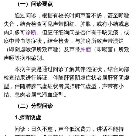
（一）问诊要点
通过问诊，根据有较长时间声音不扬，甚至嘶哑
失音，结合检查可见声带阴红、肿胀，或有小结或息
肉则多可
诊断
。但应仔细询问是否伴有干咳无痰，或
痰中带血等症状，结合检查，与肺痨所致声带溃烂
（即阴虚喉痹所致声哑）及声带
肿瘤
（即喉菌）所致
声哑等病相鉴别。
本病主要是通过问诊了解其伴随症状，结合局部
检查结果进行辨证。伴随肝肾阴虚症状者属肝肾阴虚
型，伴随肺脾气虚症状者属肺脾气虚型，声带有小
结、息肉者属气滞血瘀型。
（二）分型问诊
1.肺肾阴虚
问诊：日久不愈，声音低沉费力，讲话不能持