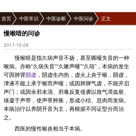
首页
中医常识
中医诊断
中医问诊
正文
慢喉喑的问诊
2017-10-28
慢喉暗是指久病声音不扬，甚至嘶哑失音的一种
喉病。亦称“久病失音”“久嗽声哑”“久喑”，本病的发生
可因肺肾
阴虚
，阴虚生内热，虚火上炎于喉，阴虚，
津液不能上承于喉而声哑；或因肺脾气虚，不能开启
声门；或因余邪未清、邪毒反复侵袭以致气滞血瘀、
痰凝于声带，使声带肿胀，形成小结、息肉而发病。
本病治疗以养阴开音为主，再根据不同证型分而治
之。
西医的慢性喉炎相当于本病。