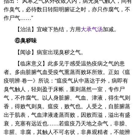
指出：“风寒之气从外收敛入内，病无臭气触入，间有
作臭气，必待数日转阳明腑证之时，亦只作腐气，不
作尸气……”
【治法】宜峻下热结，方用
大承气汤
加减。
⑥臭秽味
【闻诊】病室出现臭秽之气。
【临床意义】此多见于感受温热疫病之气的患
者。多由脏腑气血受疫气熏蒸而败坏所致。正如《瘟
疫明辨·卷一》所说：“瘟疫气从中蒸达于外，病即有
臭气触人，轻则盈于床帐，重则蒸然一室，专作尸
气，不作腐气。以人身脏腑、气血、津液，得生气则
香，得败气则臭。瘟疫，败气也。人受之，自脏腑蒸
出于肌表，气血津液逄蒸而败，因败而溢，溢出有盛
衰，充塞有远近也……若瘟疫乃天地之杂气，非臊、
非腥、非腐，其触人不可名状，非鼻观精者，不能辨