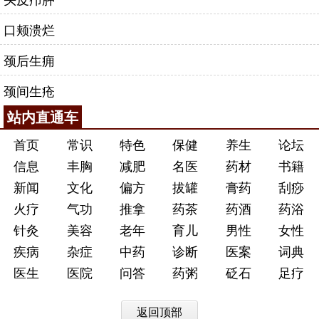
口颊溃烂
颈后生痈
颈间生疮
站内直通车
首页
常识
特色
保健
养生
论坛
信息
丰胸
减肥
名医
药材
书籍
新闻
文化
偏方
拔罐
膏药
刮痧
火疗
气功
推拿
药茶
药酒
药浴
针灸
美容
老年
育儿
男性
女性
疾病
杂症
中药
诊断
医案
词典
医生
医院
问答
药粥
砭石
足疗
返回顶部