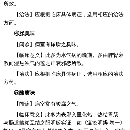
所致。
【治法】应根据临床具体病证，选用相应的治法
方药。
④臊臭味
【闻诊】病室有尿臊之臭味。
【临床意义】此多为水气病的晚期。多由脾肾衰
败而湿热浊气内蕴之正衰邪恋所致。
【治法】应根据临床具体病证，选用相应的治法
方药。
⑤酸腐味
【闻诊】病室常有酸腐之气。
【临床意义】此多为表邪入里化热，热结胃肠，
与肠道糟粕互结之阳明腑实证。如《瘟疫明辨·卷一》