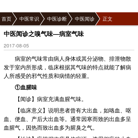
首页
中医常识
中医诊断
中医闻诊
正文
中医闻诊之嗅气味—病室气味
2017-08-05
病室的气味常由病人身体或其分泌物、排泄物散
发于室内所形成，临床根据其气味的特点就能了解病
人所感受的邪气性质和病情的轻重。
①血腥味
【闻诊】病室充满血腥气味。
【临床意义】说明患者曾有大出血，如咯血、呕
血、便血、产后大出血等。通常因寒而致的出血多呈
血腥气，因热而致出血多为腥臭之气。