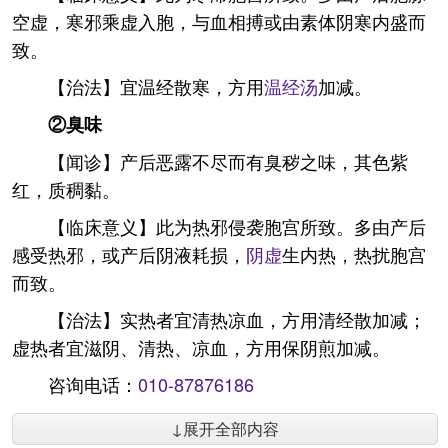
空虚，寒邪乘虚入胞，与血相搏或由素体阴寒内盛而
致。
【治法】宜温经散寒，方用
温经汤
加减。
②臭味
【闻诊】产后恶露不尽而有臭秽之味，其色紫
红，质稠黏。
【临床意义】此为热邪侵袭胞宫所致。多由产后
感受热邪，或产后阴液耗损，
阴虚
生内热，热扰胞宫
而致。
【治法】实热者宜清热凉血，方用清经散加减；
虚热者宜滋阴、清热、凉血，方用保阴煎加减。
咨询电话：
010-87876186
↓展开全部内容