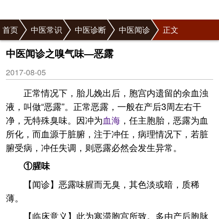
首页
中医常识
中医诊断
中医闻诊
正文
中医闻诊之嗅气味—恶露
2017-08-05
正常情况下，胎儿娩出后，胞宫内遗留的余血浊
液，叫做“恶露”。正常恶露，一般在产后3周左右干
净，无特殊臭味。因冲为
血海
，任主胞胎，恶露为血
所化，而血源于脏腑，注于冲任，病理情况下，若脏
腑受病，冲任失调，则恶露必然会发生异常。
①腥味
【闻诊】恶露味腥而无臭，其色淡或暗，质稀
薄。
【临床意义】此为寒滞胞宫所致。多由产后胞脉