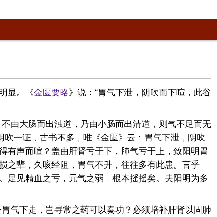
明显。《
金匮要略
》说：“胃气下泄，阴吹而下喧，此谷
，不由大肠而出浊道，乃由小肠而出清道，则气不足而无
阴吹一证，古书不多，唯《金匮》云：胃气下泄，阴吹
得有声而喧？盖由肝肾亏于下，肺气亏于上，致阳明胃
损之辈，久咳经阻，胃气不升，往往多有此患。言乎
。足见精血之亏，元气之弱，根本摇摇矣。夫阳明为多
今胃气下走，岂寻常之药可以奏功？必须培补肝肾以固肺