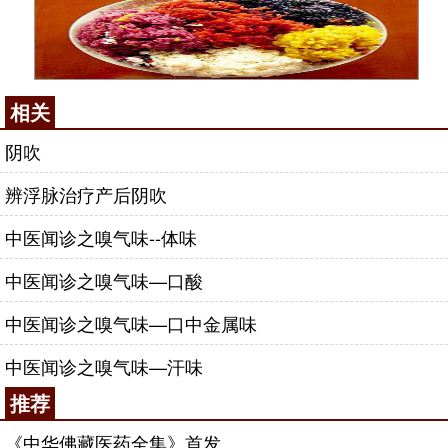
相关
阴吹
辨浮脉治疗产后阴吹
中医闻诊之嗅气味--体味
中医闻诊之嗅气味—口酸
中医闻诊之嗅气味—口中金属味
中医闻诊之嗅气味—汗味
推荐
《中华佛藏医药全集》首发