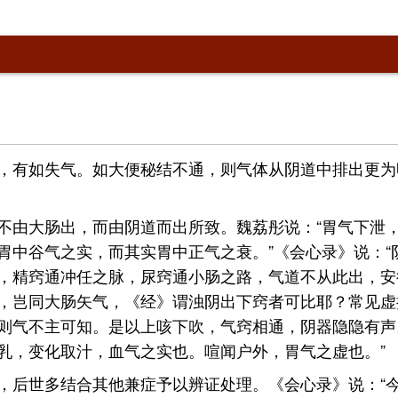
，有如失气。如大便秘结不通，则气体从阴道中排出更为
不由大肠出，而由阴道而出所致。魏荔彤说：“胃气下泄
胃中谷气之实，而其实胃中正气之衰。”《会心录》说：“
，精窍通冲任之脉，尿窍通小肠之路，气道不从此出，安
，岂同大肠矢气，《经》谓浊阴出下窍者可比耶？常见虚
则气不主可知。是以上咳下吹，气窍相通，阴器隐隐有声
乳，变化取汁，血气之实也。喧闻户外，胃气之虚也。”
，后世多结合其他兼症予以辨证处理。《会心录》说：“