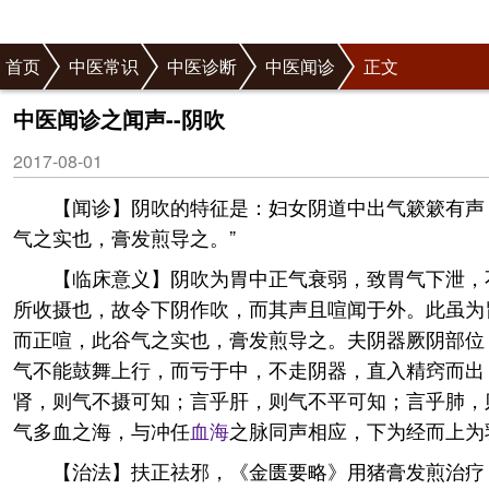
首页
中医常识
中医诊断
中医闻诊
正文
中医闻诊之闻声--阴吹
2017-08-01
【闻诊】阴吹的特征是：妇女阴道中出气簌簌有声
气之实也，膏发煎导之。”
【临床意义】阴吹为胃中正气衰弱，致胃气下泄，
所收摄也，故令下阴作吹，而其声且喧闻于外。此虽为
而正喧，此谷气之实也，膏发煎导之。夫阴器厥阴部位
气不能鼓舞上行，而亏于中，不走阴器，直入精窍而出
肾，则气不摄可知；言乎肝，则气不平可知；言乎肺，
气多血之海，与冲任
血海
之脉同声相应，下为经而上为
【治法】扶正祛邪，《金匮要略》用猪膏发煎治疗