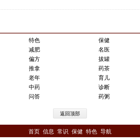
特色
保健
减肥
名医
偏方
拔罐
推拿
药茶
老年
育儿
中药
诊断
问答
药粥
返回顶部
首页
信息
常识
保健
特色
导航