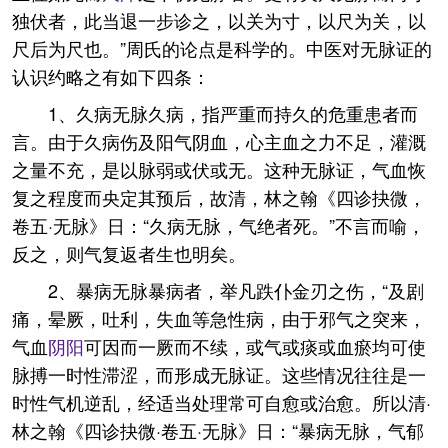
独伏者，此当退一步诊之，以关为寸，以尺为关，以
尺后为尺也。”周氏的论点是科学的。中医对无脉证的
认识约略之有如下四条：
1、久病无脉久病，指严重而持久的危重患者而
言。由于久病伤及阳气阴血，心主血之力不足，灌溉
之量不充，是以脉弱或伏或无。这种无脉证，气血恢
复之程度而央定其预后，故清，林之翰《四诊抉微，
卷五·无脉》日：“久病无脉，气绝者死。”不言而喻，
反之，则气复返者生也明矣。
2、暴病无脉暴病者，举凡跌仆金刃之伤，“及剧
痛，晕厥，吐利，失血等急性病，由于邪气之突来，
气血
阴阳
可因而一厥而不续，或气或痰或血瘀均可使
脉搏一时性滞涩，而形成无脉证。这些情况往往是一
时性气机逆乱，经适当处理常可自愈或治愈。所以清·
林之翰《四诊抉微·卷五·无脉》日：“暴病无脉，气郁