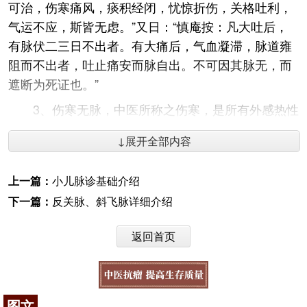
可治，伤寒痛风，痰积经闭，忧惊折伤，关格吐利，
气运不应，斯皆无虑。”又日：“慎庵按：凡大吐后，
有脉伏二三日不出者。有大痛后，气血凝滞，脉道雍
阻而不出者，吐止痛安而脉自出。不可因其脉无，而
遮断为死证也。”
3、伤寒无脉，中医所称之伤寒，是所有外感热性
病的总称。前已言之，无脉证患者多与结核和风湿病
↓展开全部内容
有关，故无脉症之活动期中常可出现发热等症，和中
医学讲的伤寒无脉学说近似。如清·林之翰《四诊抉
上一篇：
小儿脉诊基础介绍
微》引汪子良日：“伤寒头痛发热，一手或两手无脉，
下一篇：
反关脉、斜飞脉详细介绍
此寒邪在表，不得发越之故，必邪汗也，当攻之。”又
日：“一疫病，面赤，舌苔白，小便数，大便秘，身如
返回首页
芒刺，六脉俱无，此欲作斑之候，投
升麻
葛根
汤合生
脉散，一服斑出，六脉见而安。”
4、外伤无脉外伤无脉，必有金刃折骨伤筋动脉之
图文