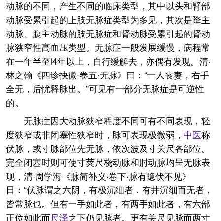
动脉的不同，产生不同的临床类型，其中以头和臂部
动脉受累引起的上肢无脉症类型为多见，其次是降主
动脉、腹主动脉的肢无脉症和肾动脉受累引起的肾动
脉狭窄性高血压类型。无脉症一般发展缓慢，病程常
在一年半至l4年以上，自行缓解去，亦偶有发现。清·
林之翰《四诊抉微·卷五·无脉》曰：“一人丧妻，右手
全无，后忧释脉出。”可见有一部分无脉症是可逆性
的。
无脉症因大动脉狭窄程度不同可有不同表现，轻
度狭窄或非闭塞性狭窄时，脉可表现极微弱，
中医
称
伏脉，或寸脉部位先无脉，依次波及寸关尺各部位。
完全闭塞时则可使寸荚尺桡动脉和肘动脉均呈无脉表
现，清·周学海《脉简补义·卷下·脉有隐伏不见》
日：“伏脉谓之六阴，有极沉细者．有井沉细而无者，
皆常脉也。但有一手如此者，有两手如此者，有六部
正位如此而
尺泽
之下仍见脉者。更有关尺见脉而两寸