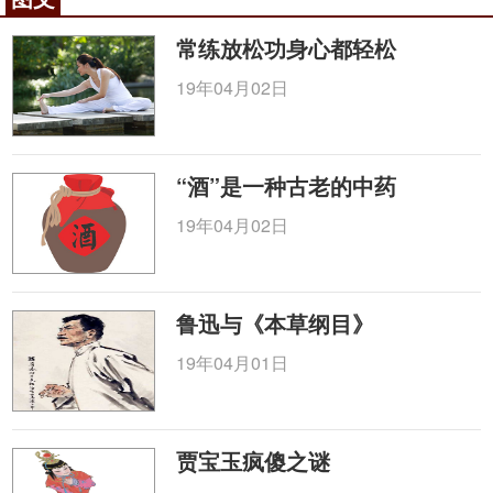
创，有痕可征，此非全身性疾患，乃局郁之损伤。如
清·林之翰《四诊抉微·卷五·无脉》日：“一人一手无
常练放松功身心都轻松
脉，因询之打伤所致。”由于这种无脉是局部筋脉之扭
19年04月02日
变，故无关于大局也。
咨询电话：
010-87876186
“酒”是一种古老的中药
19年04月02日
鲁迅与《本草纲目》
19年04月01日
贾宝玉疯傻之谜