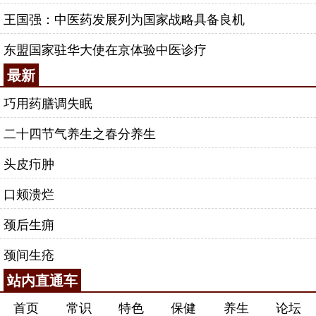
王国强：中医药发展列为国家战略具备良机
东盟国家驻华大使在京体验中医诊疗
最新
巧用药膳调失眠
二十四节气养生之春分养生
头皮疖肿
口颊溃烂
颈后生痈
颈间生疮
站内直通车
首页
常识
特色
保健
养生
论坛