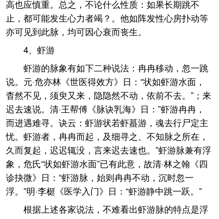
高也应慎重。总之，不论什么性质：如果长期跳不
止，都可能发生心力者竭？。他如阵发性心房扑动等
亦可见到此脉，均可因心衰而丧生。
4、虾游
虾游的脉象有如下二种说法：冉冉移动，忽一跳
说。元·危亦林《世医得效方》日：“状如虾游水面，
杳然不见，须臾又来，隐隐然不动，依前不去。”；来
迟去速说。清·王帮傅《脉诀乳海》日：”虾游冉冉，
而进遇难寻。诀云：虾游状若虾蟇游，魂去行尸定主
忧。虾游者，冉冉而起，及细寻之、不知脉之所在，
久而复起，迟迟辄没，言来迟去速也。”虾游脉兼有浮
象，危氏“状如虾游水面”已有此意，故清·林之翰《四
诊抉微》日：“虾游脉，始则冉冉不动，沉时忽一
浮。”明·李梃《医学入门》日：“虾游静中跳一跃。”
根据上述各家说法，不难看出虾游脉的特点是浮