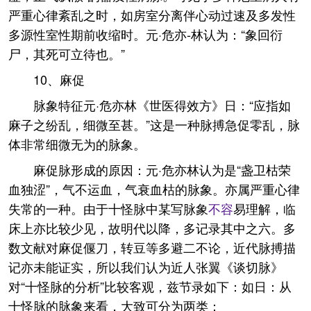
严重心律紊乱之时，如房室分离伴心动过速及多发性
多源性室性期前收缩时。元·危亦-林认为：“象回衍
尸，其死可立待也。”
10、麻促
脉象特征元·危亦林《世医得效方》日：“应指如
麻子之纷乱，细微至甚。”这是一种脉搏急促零乱，脉
体非常细微无为的脉象。
麻促脉形成的原因：元·危亦林认为是“盏卫枯荣
血独涩”，气不运血，气衰血枯的脉象。亦属严重心律
失常的一种。由于十怪脉中某写脉象
不容
易理解，临
床上亦比较少见，故明代以降，多记录其中之六。多
数文献对麻促偃刀，转豆等多避二不论，近代脉搏描
记亦未能证实，所以我们认为近人张翼《谈切脉》
对“十怪脉的分析”比较客观，兹节录如下：如日：从
十怪脉的脉象来看，大致可分为两类：