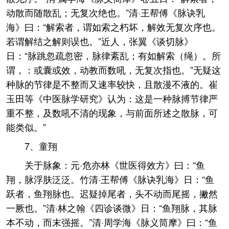
动散而随散乱；无复次绝也。”清·王帮傅《脉诀乳
海》曰：“解索者，谓如索之朽坏，解效无复次序也。
若谓解结之解则误也。”近人，张翼《谈切脉》
日：“脉跳忽疏忽密，脉律紊乱；有如解索（绳）。所
谓，：或囊或效，动教而数吼，无复次指也。”无疑这
种脉的节律是不整而又速率较快，且散漫不液的。崔
玉田等《中医脉学研究》认为：这是一种脉搏节律严
重不整，及数吼不清的现象，与前面所述之散脉，可
能类似。”
7、童翔
关于脉象：元·危亦林《世医得效方》曰：“鱼
翔，脉浮肤泛泛。竹清·王帮傅《脉诀乳海》日：“鱼
跃者，鱼翔脉也。迟疑掉尾者，头不动而尾摇，撇然
一厥也。”清·林之翰《四诊谈微》日：“鱼翔脉，其脉
本不动，而末强摇。”清·周学海《脉义筒摩》曰：“鱼