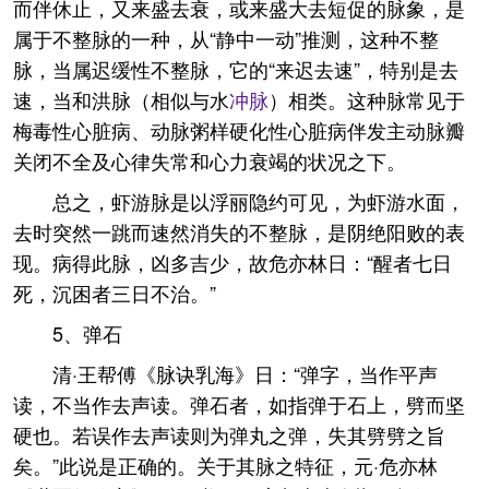
而伴休止，又来盛去衰，或来盛大去短促的脉象，是
属于不整脉的一种，从“静中一动”推测，这种不整
脉，当属迟缓性不整脉，它的“来迟去速”，特别是去
速，当和洪脉（相似与水
冲脉
）相类。这种脉常见于
梅毒性心脏病、动脉粥样硬化性心脏病伴发主动脉瓣
关闭不全及心律失常和心力衰竭的状况之下。
总之，虾游脉是以浮丽隐约可见，为虾游水面，
去时突然一跳而速然消失的不整脉，是阴绝阳败的表
现。病得此脉，凶多吉少，故危亦林日：“醒者七日
死，沉困者三日不治。”
5、弹石
清·王帮傅《脉诀乳海》日：“弹字，当作平声
读，不当作去声读。弹石者，如指弹于石上，劈而坚
硬也。若误作去声读则为弹丸之弹，失其劈劈之旨
矣。”此说是正确的。关于其脉之特征，元·危亦林