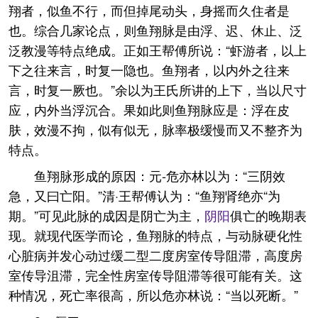
翔者，似鱼不行，而但掉尾动头，身摇而久住者是
也。综合几家论点，则鱼翔脉是由浮、迟、休止、泛
泛教漫等特点绝成。正如王帮傅所说：“虾游者，以上
下之往来言，时复一隐也。鱼翔者，以内外之往来
言，时复一厥也。”余以为王氏所讲的上下，当以尺寸
应，内外当浮沉合。果如此则鱼翔脉应是：浮在皮
肤，效漫不拘，似有似无，脉率极缓慢而又不整齐为
特点。
鱼翔脉形成的原因：元-危亦林以为：“三阴效
急，又曰亡阳。”清·王帮傅认为：“鱼翔肾绝亦“为
期。”可见此脉的成因是阴亡为主，
阴阳
俱亡的晚期表
现。就现代医学而论，鱼翔脉的特点，与动脉硬化性
心脏病并发心动过缓二型二度房室传导阻滞，高度房
室传导沮滞，完全性房室传导阻滞等很可能有关。这
种情况，死亡率很高，所以危亦林说：“当以死断。”