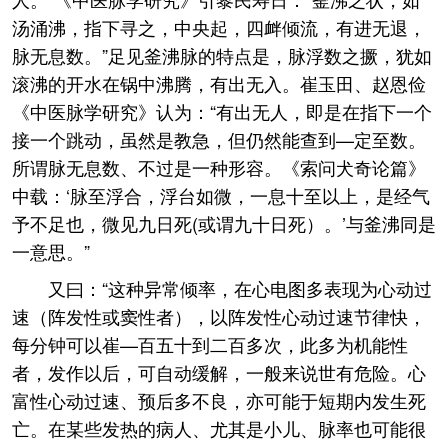
汤涌沸，指下寻之，中央起，四衅倾流，有进无退，
脉无息数。”足见釜沸脉的特点是，脉浮数之撅，犹如
滚沸的开水在锅中沸腾，有出无入。崔玉田、赵恩俭
《中医脉学研究》认为：“有出无人，即是在指下一个
接一个跳动，虽然是教急，但仍然能查到—定至数。
所谓脉无息数、不过是一种形容。《索问犬奇论篇》
中载：‘脉至浮合，浮台如微，一息十至以上，是经气
予不足也，微见九日死(或谓九十日死）。’与釜沸同是
一意思。”
又曰：“这种异常倾率，在心电图多表现为心动过
速（阵发性或窦性者），以阵发性心动过速节律快，
每分钟可以崔—百五十到二百多次，此多为机能性
者，发作以后，可自动缓解，一般来说世有危险。心
富性心动过速、预后多不良，亦可能于短期内发生死
亡。在某些发热的病人、尤其是小儿、脉率也可能很