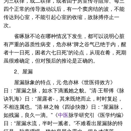
为三联律，或二联律，或者由于房室传导阻滞、每三
四个正常的传导激动以后，有一个窦房结的波，不能
传达到心室，不能引起心室的收缩，故脉搏停止一
次。
雀啄脉不论在哪种情况下发生，都可以说明心脏
有严重的器质性病变，危亦林“脾之谷气已绝于内，醒
者十一日死，困者六七日死”的论点，从现在肴，死期
虽很难确定，但对预后的推论是正确的。
2、屋漏
屋漏脉象的特点，元·危亦林《世医得效方》
日：“屋漏之脉，如水下滴溅她之貌。”清·王帮傅《脉
诀乳海》日：“屋露者-，其来既绝而止，时时复起，
不相连属也。”清·林之翰《四诊抉微》日：“屋漏脉，
如残漏，良久一滴。”《
中医
脉学研究引《医学约编》
日：“屋漏水流，半时一溅者。”不难看出屋漏脉的特