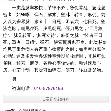
一类是脉率极快，节律不齐，急促零乱，急疏忽
密者，如雀啄、弹石、解索、釜沸、转豆、麻促。前
人以为雀啄脉，豫者十二日死，困者六，七日死。釜
沸之脉，朝见夕死、夕见朝死。偃刀见之，“四月象
疗”。脉见转豆，“其死立待”。麻促之脉，“轻者三日
死，重者一日殂”。弹石、解索预后也不良。此类脉象
均见于重危病人有严重心律紊乱之时；如房室分离伴
心动过速及多发性多源性室性期前收缩时，其脉可如
雀啄，解索、麻促。各种心率较快的。动过速及心
房、心室扑动，其脉可如弹石、偃刀、转豆及釜沸。
另
咨询电话：
010-87876186
↓展开全部内容
上一篇：
双管脉详细介绍