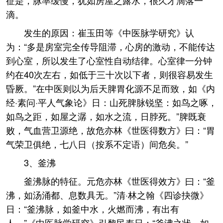
征是，脉率缓慢，犹如房屋之露水，很久才滴落一
滴。
发生的原因：崔玉田等《中医脉学研究》认
为：“多是房室完全传导阻滞，心房的激动，不能传达
到心室，所以发生了心室性自动结律。心室律一分钟
约在40次左右，如低于三十次以下者，则很容易发生
昏厥。”在中医则以为后天脾胃化源不足而致，如《内
经·素问·平人气象论》日：山死脾脉锐坚：如鸟之啄，
如鸟之距，如屋之潺，如水之流，日脖死。”脾既衰
败，气血营卫源绝，故危亦林《世医得数方》曰：“胃
气荣卫俱绝，七八日（按系不定语）间危矣。”
3、釜沸
釜沸脉的特征。元危亦林《世医得效方》曰：“釜
沸，如汤涌都、息数具无。”清·林之翰《四诊抉微》
日：“釜沸脉，如釜中水，火燃而沸，有出有
人。”《中医脉学研究》引黎民寿日：“釜沸之状，如