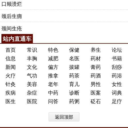
口颊溃烂
颈后生痈
颈间生疮
站内直通车
首页
常识
特色
保健
养生
论坛
信息
丰胸
减肥
名医
药材
书籍
新闻
文化
偏方
拔罐
膏药
刮痧
火疗
气功
推拿
药茶
药酒
药浴
针灸
美容
老年
育儿
男性
女性
疾病
杂症
中药
诊断
医案
词典
医生
医院
问答
药粥
砭石
足疗
返回顶部