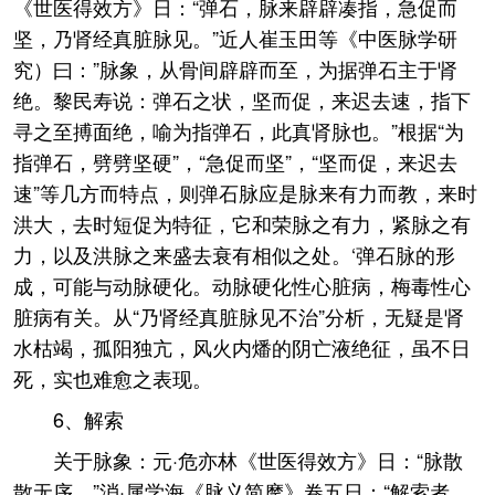
《世医得效方》日：“弹石，脉来辟辟凑指，急促而
坚，乃肾经真脏脉见。”近人崔玉田等《中医脉学研
究）曰：”脉象，从骨间辟辟而至，为据弹石主于肾
绝。黎民寿说：弹石之状，坚而促，来迟去速，指下
寻之至搏面绝，喻为指弹石，此真肾脉也。”根据“为
指弹石，劈劈坚硬”，“急促而坚”，“坚而促，来迟去
速”等几方而特点，则弹石脉应是脉来有力而教，来时
洪大，去时短促为特征，它和荣脉之有力，紧脉之有
力，以及洪脉之来盛去衰有相似之处。‘弹石脉的形
成，可能与动脉硬化。动脉硬化性心脏病，梅毒性心
脏病有关。从“乃肾经真脏脉见不治”分析，无疑是肾
水枯竭，孤阳独亢，风火内燔的阴亡液绝征，虽不日
死，实也难愈之表现。
6、解索
关于脉象：元·危亦林《世医得效方》日：“脉散
散无序。”消·属学海《脉义简摩》卷五日：“解索者，