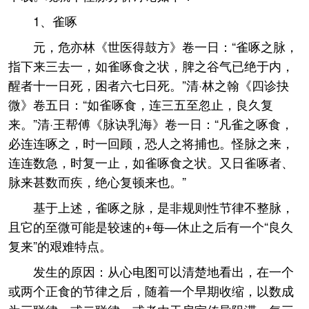
1、雀啄
元，危亦林《世医得鼓方》卷一日：“雀啄之脉，
指下来三去一，如雀啄食之状，脾之谷气已绝于内，
醒者十一日死，困者六七日死。”清·林之翰《四诊抉
微》卷五日：“如雀啄食，连三五至忽止，良久复
来。”清·王帮傅《脉诀乳海》卷一日：“凡雀之啄食，
必连连啄之，时一回顾，恐人之将捕也。怪脉之来，
连连数急，时复一止，如雀啄食之状。又日雀啄者、
脉来甚数而疾，绝心复顿来也。”
基于上述，雀啄之脉，是非规则性节律不整脉，
且它的至微可能是较速的+每—休止之后有一个“良久
复来”的艰难特点。
发生的原因：从心电图可以清楚地看出，在一个
或两个正食的节律之后，随着一个早期收缩，以数成