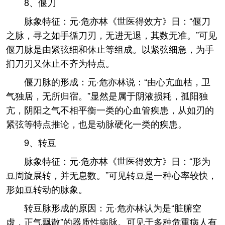
8、偃刀
脉象特征：元·危亦林《世医得效方》日：“偃刀
之脉，寻之如手循刀刃，无进无退，其数无准。”可见
偃刀脉是由紧弦细和休止等组成。以紧弦细急，为手
扪刀刃又休止不齐为特点。
偃刀脉的形成：元·危亦林说：“由心亢血枯，卫
气独居，无所归宿。”显然是属于阴液损耗，孤阳独
亢，阴阳之气不相平衡一类的心血管疾患，从如刃的
紧弦等特点推论，也是动脉硬化一类的疾患。
9、转豆
脉象特征：元·危亦林《世医得效方》日：“形为
豆周旋展转，并无息数。”可见转豆是一种心率较快，
形如豆转动的脉象。
转豆脉形成的原因：元·危亦林认为是“脏腑空
虚，正气飘散”的器质性病脉。可见于多种危重病人有