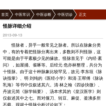
首页
中医常识
中医诊断
中医切诊
正文
怪脉详细介绍
2013-09-13
怪脉者，异乎一般常见之脉者。所以在脉象分类
中，有的专着把怪脉分离出来，多数则不列怪脉，这
可能是由于平紊极少见的缘故。怪脉首见于《内经·紊
问》，如屋捅、雀啄等。后经元·危亦林整理，共分为
十怪脉。由于这十种脉象比较罕见，故元·李东垣《脉
诀指掌》、明·刘纯的《医经小学》和清·王帮傅《脉诀
乳海》等书中仅叙述其六。清·林之翰《四诊抉微》、
丹波元简《脉学辑要》、汤本求其的《皇汉医学》则
仅叙述其中之七。而对偃刀、转豆、麻促、釜沸多所
不载。现就十怪脉分析讨论如下：