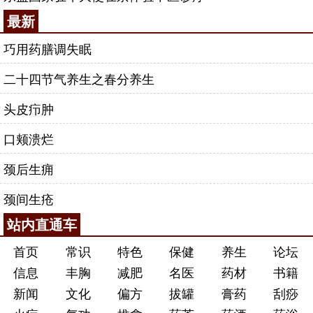
最新
巧用药膳调失眠
二十四节气养生之春分养生
头皮疖肿
口颊溃烂
颈后生痈
颈间生疮
站内直通车
首页
常识
特色
保健
养生
论坛
信息
丰胸
减肥
名医
药材
书籍
新闻
文化
偏方
拔罐
膏药
刮痧