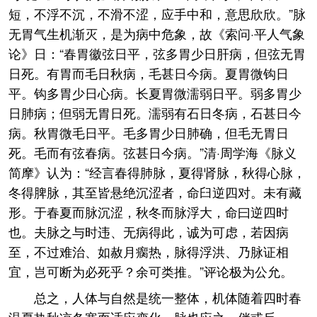
短，不浮不沉，不滑不涩，应手中和，意思欣欣。”脉
无胃气生机渐灭，是为病中危象，故《索问·平人气象
论》日：“春胃徽弦日平，弦多胃少日肝病，但弦无胃
日死。有胃而毛日秋病，毛甚日今病。夏胃微钩日
平。钩多胃少日心病。长夏胃微濡弱日平。弱多胃少
日肺病；但弱无胃日死。濡弱有石日冬病，石甚日今
病。秋胃微毛日平。毛多胃少日肺确，但毛无胃日
死。毛而有弦春病。弦甚日今病。”清·周学海《脉义
简摩》认为：“经言春得肺脉，夏得肾脉，秋得心脉，
冬得脾脉，其至皆悬绝沉涩者，命臼逆四对。未有藏
形。于春夏而脉沉涩，秋冬而脉浮大，命曰逆四时
也。夫脉之与时违、无病得此，诚为可虑，若因病
至，不过难治、如赦月瘸热，脉得浮洪、乃脉证相
宜，岂可断为必死乎？余可类推。”评论极为公允。
总之，人体与自然是统一整体，机体随着四时春