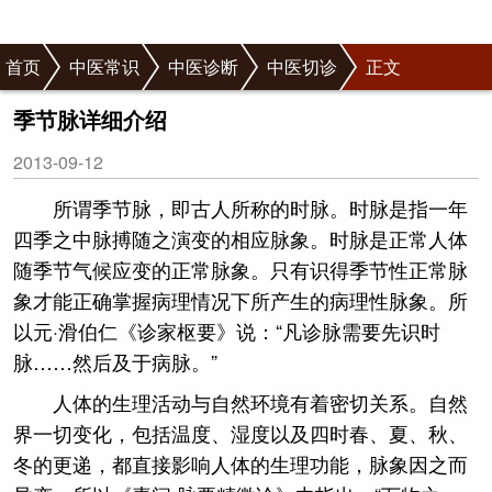
首页
中医常识
中医诊断
中医切诊
正文
季节脉详细介绍
2013-09-12
所谓季节脉，即古人所称的时脉。时脉是指一年
四季之中脉搏随之演变的相应脉象。时脉是正常人体
随季节气候应变的正常脉象。只有识得季节性正常脉
象才能正确掌握病理情况下所产生的病理性脉象。所
以元·滑伯仁《诊家枢要》说：“凡诊脉需要先识时
脉……然后及于病脉。”
人体的生理活动与自然环境有着密切关系。自然
界一切变化，包括温度、湿度以及四时春、夏、秋、
冬的更递，都直接影响人体的生理功能，脉象因之而