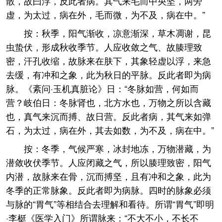
散，故曰浮，反此者病。其气来毛而中央坚，两旁
虚，为太过，病在外，毛而微，为不及，病在中。”
按：秋季，阳气渐收，凉意渐深，草木凋谢，昆
虫蛰伏，形成秋收季节。人应收敛之气、故腠理致
密，汗孔收缩，故脉来在肤下，其象轻虚以浮，来急
去缓，有冲和之象，此为秋日的平脉。反此者即为病
脉。《紊问·玉机真脏论》日：“冬脉如营，何如而
营？岐伯日：冬脉肾也，北方水也，万物之所以含藏
也，真气来沉而搏、故日营。反此者病，其气来如弹
石，为太过，病在外，其去如数，为不及，病在中。”
按：冬季，气候严寒，冰封地冻，万物潜藏，为
潜敛收伏季节。人应闭藏之气，所以腠理致密，阳气
内潜，故脉来在骨，沉而搏坚，且有冲和之象，此为
冬季的正常脉象。反此者即为病脉。四时的脉象必须
与脉的“胃气”等相结合去理解和看待。所谓“胃气”即明
·李梃《医学入门》所谓脉来：“不大不小，不长不