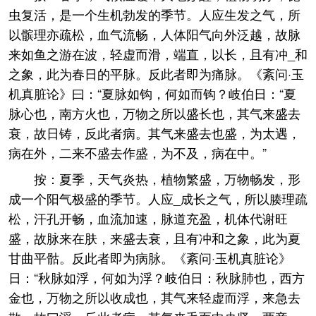
虫复活，是一个生机勃发的季节。人应生发之气，所
以髌理亦疏松，血气流畅，人体阳气向外泛越，故脉
来如鱼之游在波，轻虚而滑，端直，以长，且有冲_和
之象，此为春日的平脉。反此者即为痛脉。《紊问·玉
机真脏论》曰：“夏脉如钩，何如而钩？岐伯日：“夏
脉心也，南方火也，万物之所以盛长也，其气来盛去
衰，故日铸，反此者病。其气来盛去也盛，为太遇，
病在外，二来不盛去作盛，为不及，病在中。”
按：夏季，天气炎热，植物繁盛，万物畅发，形
成一个阳气极盛的季节。人应_成长之气，所以腠理疏
松，汗孔开畅，血流加速，脉道充盈，机体代谢旺
盛，故脉来在肤，来盛去衰，且有冲和之象，此为夏
甘曲平骷。反此者即为病脉。《紊问·玉机真脏论》
日：“秋脉如浮，何如为浮？岐伯日：秋脉肺也，西方
金也，万物之所以收成也，其气来轻虚而浮，来急去