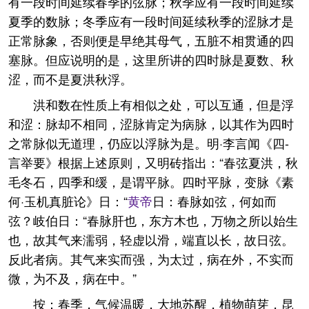
有一段时间延续春季的弦脉；秋季应有一段时间延续
夏季的数脉；冬季应有一段时间延续秋季的涩脉才是
正常脉象，否则便是早绝其母气，五脏不相贯通的四
塞脉。但应说明的是，这里所讲的四时脉是夏数、秋
涩，而不是夏洪秋浮。
洪和数在性质上有相似之处，可以互通，但是浮
和涩：脉却不相同，涩脉肯定为病脉，以其作为四时
之常脉似无道理，仍应以浮脉为是。明·李言闻《四-
言举要》根据上述原则，又明砖指出：“春弦夏洪，秋
毛冬石，四季和缓，是谓平脉。四时平脉，变脉《素
何·玉机真脏论》日：“
黄帝
日：春脉如弦，何如而
弦？岐伯日：“春脉肝也，东方木也，万物之所以始生
也，故其气来濡弱，轻虚以滑，端直以长，故日弦。
反此者病。其气来实而强，为太过，病在外，不实而
微，为不及，病在中。”
按：春季，气候温暖，大地苏醒，植物萌芽，昆