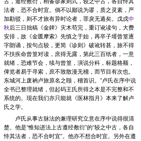
古，遵经敷衍，稍备诊家则式，较之中古，各自恃其
法者，恐不合时宜。倘不以鄙说为谬，质之灵素，严
加勘驳，则不才旅有异时论者，罪戾无遁矣。戊戌
中
秋
后三日拙稿《金錍》灾木苟完，重订讹读句，大费
安排，故《金匮摩索》先慎之于始，再卒子壻曾篁逐
字朗诵，按句点较，更简《诊则》破讹转甚，旅不得
不扶疾命曾篁对读，庶得无露，第此三百纸者，一意
就绪，恐难节会，续与曾篁，演说分科，标题格额，
俾览者易于寻索，庶不致散漫无稽，而节目有次也。
东城河上废衲卢旅原名之颐，稽首识。”卢氏在序中说
全书已整理就绪，但起码王氏所得之本是不完整和不
系统的。现在我们亦只能就《医林指月》本来了解卢
氏之学。
卢氏从事古脉法的兼理研究立意在序中说得很清
楚。他是“惟知进法上古遵经敷衍”的“较之中古，各自
恃其法者，恐不合时宜”。他亦不想合时宜。另外在遵