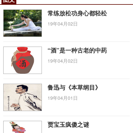
个头绪，有“筚路蓝缕”之功，亦反映卢氏的学术思想
和方法具有一定的科学性。
常练放松功身心都轻松
十纲既分，在临床时它们的错综变化就可以了如
19年04月02日
指掌。所以卢氏谓：“种种诸目，可见单见，可以并
呈，可以兼着，可以错显，亦可以纲与目变相见呈着
显隐跃于指端者也。虽然巧不在模象之毕肖，而吃紧
“酒”是一种古老的中药
又在形体、至数、往来、部位、举按之十法，夫如是
则不待揣摹而形真已毕露无遁矣。”认为掌握了十则的
19年04月02日
大纲和各脉的目，那么脉象的动态变化是不难弄清
的，这个见解和方法确实是很精辟的。于是他对此又
根据经文所涉及的内容做了全面的例举和分析。
鲁迅与《本草纲目》
我们只引用部分内容就可以例其余了。他说：“至
19年04月01日
若前大后小，前小后大，亦不越乎形体，上盛下衰，
下盛上衰、上虚下实、上实下虚、上部有脉、下部无
脉、下部有脉、上部无脉、中有长者、中有短者亦不
贾宝玉疯傻之谜
越乎部位，中手促而上击者，亦不越乎至数，沉而