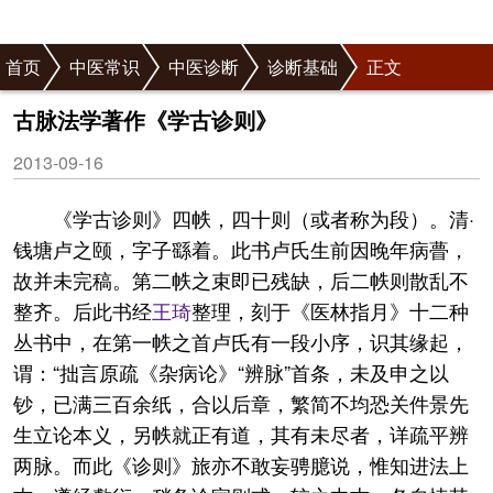
首页
中医常识
中医诊断
诊断基础
正文
古脉法学著作《学古诊则》
2013-09-16
《学古诊则》四帙，四十则（或者称为段）。清·
钱塘卢之颐，字子繇着。此书卢氏生前因晚年病瞢，
故并未完稿。第二帙之束即已残缺，后二帙则散乱不
整齐。后此书经
王琦
整理，刻于《医林指月》十二种
丛书中，在第一帙之首卢氏有一段小序，识其缘起，
谓：“拙言原疏《杂病论》“辨脉”首条，未及申之以
钞，已满三百余纸，合以后章，繁简不均恐关件景先
生立论本义，另帙就正有道，其有未尽者，详疏平辨
两脉。而此《诊则》旅亦不敢妄骋臆说，惟知进法上