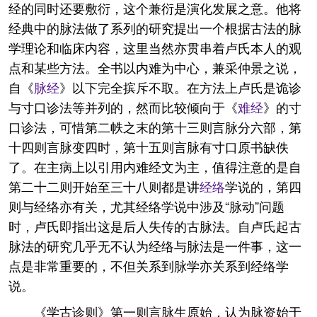
经的同时还要敷衍，这个兼衍是演化发展之意。他将
经典中的脉法做了系列的研究提出一个根据古法的脉
学理论和临床内容，这里当然亦贯串着卢氏本人的观
点和某些方法。全书以内难为中心，兼采仲景之说，
自《
脉经
》以下完全摈斥不取。在方法上卢氏是诡诊
与寸口诊法等并列的，然而比较倾向于《
难经
》的寸
口诊法，可惜第二帙之末的第十三则言脉分六部，第
十四则言脉变四时，第十五则言脉有寸口原书缺佚
了。在主病上以引用内难经文为主，值得注意的是自
第二十二则开始至三十八则都是讲
经络
学说的，第四
则与经络亦有关，尤其经络学说中涉及“脉动”问题
时，卢氏即指出这是后人失传的古脉法。自卢氏起古
脉法的研究几乎无不认为经络与脉法是一件事，这一
点是非常重要的，不但关系到脉学亦关系到经络学
说。
《学古诊则》第一则言脉生原始，认为脉资始于