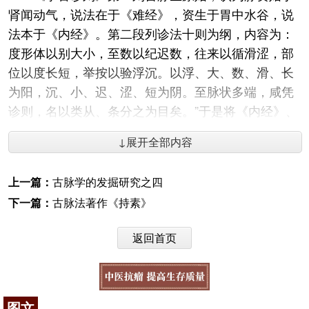
肾闻动气，说法在于《难经》，资生于胃中水谷，说
法本于《内经》。第二段列诊法十则为纲，内容为：
度形体以别大小，至数以纪迟数，往来以循滑涩，部
位以度长短，举按以验浮沉。以浮、大、数、滑、长
为阳，沉、小、迟、涩、短为阴。至脉状多端，咸凭
诊则，名以类从、条分之为目矣。”于是将《内经》、
《难经》、《伤寒论》、《
金匮要略
》诸书中有关脉
↓展开全部内容
象，以类相从分列于十纲之下，这样脉象性质、纲
领、分类等都有原则可据了。
上一篇：
古脉学的发掘研究之四
卢氏的分类虽然并不见得完全合理，例如他没有
下一篇：
古脉法著作《持素》
将力度这个条件单独处理，而是将某些以力度为主的
脉象分列到其他的纲去了。只有数、迟表现频率的
返回首页
纲，没有节律的纲所以亦只好将不整脉列入到数、迟
等纲之中，其他各类脉象的归属亦不无可议之处，但
是尽管如此，卢氏这种方法还是对古脉法脉名理出一
图文