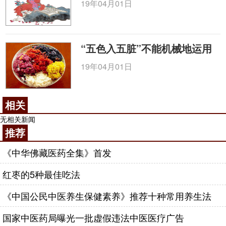
19年04月01日
坚，浮而盛，沉而弱、沉而横、沉而喘，固不越乎举
按更兼乎形体往来至数矣，脉盛滑坚往来兼乎形体，
小实而坚此亦形体，小弱以涩形体兼乎往来，滑浮而
“五色入五脏”不能机械地运用
疾，往来兼乎举按至数矣……”这段文字很长，将《内
经》等书提到的兼脉、脉的动态变化等亦用十则来分
19年04月01日
析概括，可见他的十则的控制能力是很大的。卢氏提
出的这个方法虽是为了整理古法，实是提出一个新
相关
说，它已涉及脉的物理量的问题，所以能够“执简驭
无相关新闻
繁”得其要领。他的这个方法对古脉法有意义，若用于
推荐
后世脉法照样是有意义的。这不能不说是卢氏的重大
贡献，如果再将力度和节律分出为纲，则脉形的各种
《中华佛藏医药全集》首发
物理量就都完全了，以之为纲，对脉象的认识就会更
红枣的5种最佳吃法
为明确，这对脉诊的客观化是极有意义的。
《中国公民中医养生保健素养》推荐十种常用养生法
卢氏对于古之遍诊方法是有根其精辟之见解的，
例如第八段首先论述了《难经》以寸关尺分三部结合
国家中医药局曝光一批虚假违法中医医疗广告