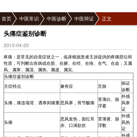
首页
中医常识
中医诊断
中医辩证
正文
头痛症鉴别诊断
2013-04-20
疼痛：是常见的自觉症状之一，临床根据患者主诉提供的疼痛部位和
性质，可判断出疾病或在脏、在腑、在经、在络、在气、在血；又属
风、属寒、属湿、属热、属虚、属实。
头痛症鉴别
诊断
病证
主症特点
兼有症
舌脉
诊断
外感
苔薄白、脉
头痛，痛连项背、遇寒则痛重
恶风寒，骨节酸痛
风寒
浮紧
证
外感
恶风发热，面红耳
苔薄黄、脉
头痛
风热
赤、口渴欲饮
浮数
证
外感