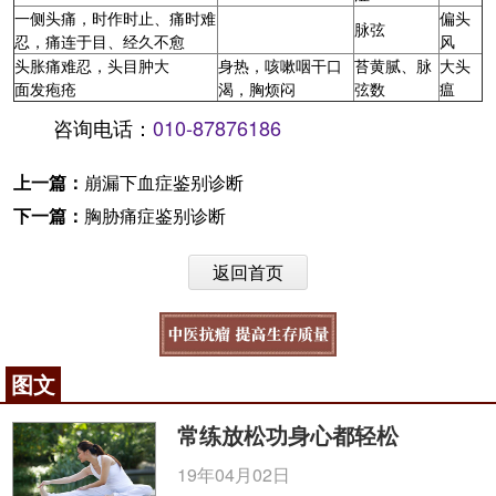
一侧头痛，时作时止、痛时难
偏头
脉弦
忍，痛连于目、经久不愈
风
头胀痛难忍，头目肿大
身热，咳嗽咽干口
苔黄腻、脉
大头
面发疱疮
渴，胸烦闷
弦数
瘟
咨询电话：
010-87876186
上一篇：
崩漏下血症鉴别诊断
下一篇：
胸胁痛症鉴别诊断
返回首页
图文
常练放松功身心都轻松
19年04月02日