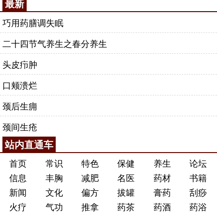
最新
巧用药膳调失眠
二十四节气养生之春分养生
头皮疖肿
口颊溃烂
颈后生痈
颈间生疮
站内直通车
首页
常识
特色
保健
养生
论坛
信息
丰胸
减肥
名医
药材
书籍
新闻
文化
偏方
拔罐
膏药
刮痧
火疗
气功
推拿
药茶
药酒
药浴