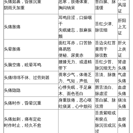
头痛如裹，昏胀沉重
恶寒，肢倦体重、
苔白腻、脉
风湿
阴雨天加重
胸闷纳呆
濡缓
证
耳鸣目涩，口燥咽
肝阳
干
舌红少津、
头痛胀痛
上亢
失眠健忘，肢麻振
脉弦细
证
颤
面红耳赤，口苦胁
舌边尖红苔
肝火
头晕胀痛
痛易怒
黄而干
上炎
便秘、尿黄赤
脉弦数
证
腰膝无力、或遗精
舌红少苔、
肾虚
头
脑空
痛，眩晕耳鸣
带下
脉沉细无力
头痛
畏寒少气，体倦乏
舌淡、脉微
气虚
头痛绵绵不休、过劳则甚
力、气短，声低
弱
头痛
心悸失眠，手足麻
唇舌淡白、
血虚
头痛隐隐
木、面色苍白
脉虚涩
头痛
身重肢倦，恶心呕
苔白腻、脉
痰浊
头痛时作，昏晕沉重
吐痰涎，心中烦闷
弦滑
头痛
舌质紫暗或
头痛如刺，痛有定处
有瘀点
血瘀
时作时止，经久不愈
脉沉弦或沉
头痛
涩