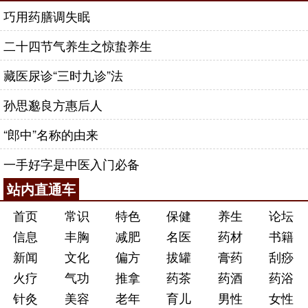
巧用药膳调失眠
二十四节气养生之惊蛰养生
藏医尿诊“三时九诊”法
孙思邈良方惠后人
“郎中”名称的由来
一手好字是中医入门必备
站内直通车
首页
常识
特色
保健
养生
论坛
信息
丰胸
减肥
名医
药材
书籍
新闻
文化
偏方
拔罐
膏药
刮痧
火疗
气功
推拿
药茶
药酒
药浴
针灸
美容
老年
育儿
男性
女性