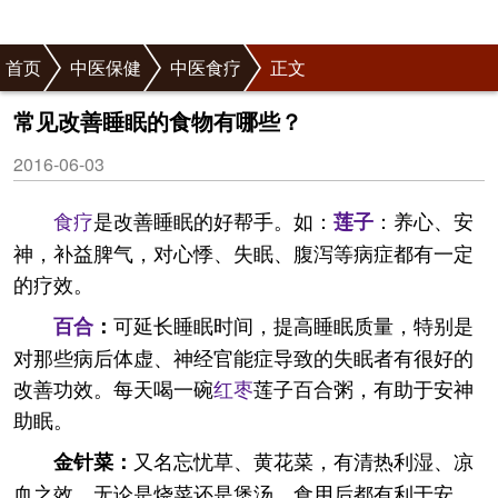
首页
中医保健
中医食疗
正文
常见改善睡眠的食物有哪些？
2016-06-03
食疗
是改善睡眠的好帮手。如：
：养心、安
莲子
神，补益脾气，对心悸、失眠、腹泻等病症都有一定
的疗效。
可延长睡眠时间，提高睡眠质量，特别是
百合
：
对那些病后体虚、神经官能症导致的失眠者有很好的
改善功效。每天喝一碗
红枣
莲子百合粥，有助于安神
助眠。
又名忘忧草、黄花菜，有清热利湿、凉
金针菜：
血之效，无论是烧菜还是煲汤，食用后都有利于安