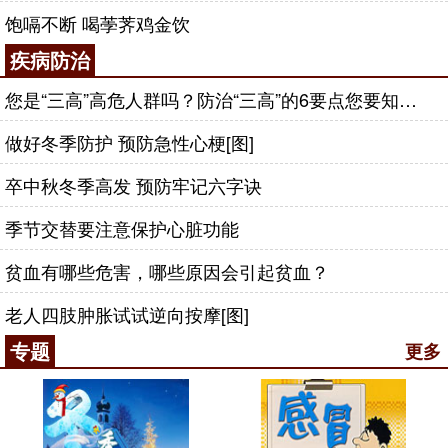
饱嗝不断 喝荸荠鸡金饮
疾病防治
您是“三高”高危人群吗？防治“三高”的6要点您要知道！[图]
做好冬季防护 预防急性心梗[图]
卒中秋冬季高发 预防牢记六字诀
季节交替要注意保护心脏功能
贫血有哪些危害，哪些原因会引起贫血？
老人四肢肿胀试试逆向按摩[图]
专题
更多