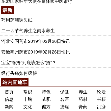
东盟国家驻华大使在京体验中医诊疗
最新
巧用药膳调失眠
二十四节气养生之雨水养生
河北安国药市2019年02月26日快讯
安徽亳州药市2019年02月26日快讯
宝宝“春捂”到底该怎么“捂”？
经行头痛如何缓解
站内直通车
首页
常识
特色
保健
养生
论坛
信息
丰胸
减肥
名医
药材
书籍
新闻
文化
偏方
拔罐
膏药
刮痧