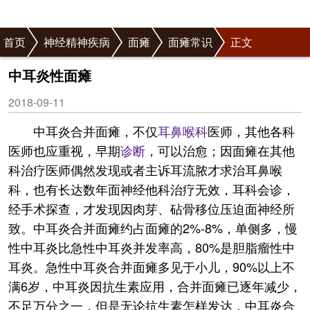
首页
神经精神疾病
面瘫
面瘫常识
正文
中耳炎性面瘫
2018-09-11
中耳炎合并面瘫，不仅
耳鼻喉科
医师，其他各科
医师也应重视，早期
诊断
，可以治愈；因面瘫在其他
科治疗医师偶然发现或者主诉耳流脓才求治耳鼻喉
科，也有长达数年面神经他科治疗无效，耳科会诊，
经手术探查，才发现因肉芽、砧骨移位压迫面神经所
致。中耳炎合并面瘫约占面瘫的2%-8%，单侧多，慢
性中耳炎比急性中耳炎并发率高，80%是胆脂瘤性中
耳炎。急性中耳炎合并面瘫多见于小儿，90%以上不
满6岁，中耳炎因抗生素应用，合并面瘫已逐年减少，
不足万分之一，但是无论抗生素怎样发达，中耳炎合