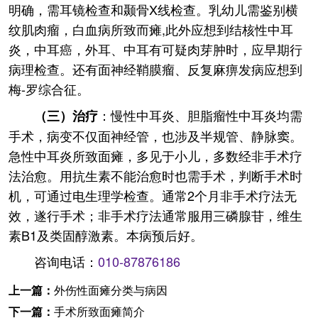
明确，需耳镜检查和颞骨X线检查。乳幼儿需鉴别横
纹肌肉瘤，白血病所致而瘫,此外应想到结核性中耳
炎，中耳癌，外耳、中耳有可疑肉芽肿时，应早期行
病理检查。还有面神经鞘膜瘤、反复麻痹发病应想到
梅-罗综合征。
：慢性中耳炎、胆脂瘤性中耳炎均需
（三）治疗
手术，病变不仅面神经管，也涉及半规管、静脉窦。
急性中耳炎所致面瘫，多见于小儿，多数经非手术疗
法治愈。用抗生素不能治愈时也需手术，判断手术时
机，可通过电生理学检查。通常2个月非手术疗法无
效，遂行手术；非手术疗法通常服用三磷腺苷，维生
素B1及类固醇激素。本病预后好。
咨询电话：
010-87876186
上一篇：
外伤性面瘫分类与病因
下一篇：
手术所致面瘫简介