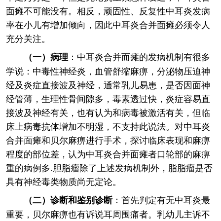
面瘫不可能没有。相反，顽固性、反复性中耳炎发病
率在小儿有增加倾向，因此中耳炎合并面瘫必须令人
充分关注。
：中耳炎合并而瘫的发病机制有很多
（一）病理
学说：中毒性神经炎，血管舒缩麻痹，分泌物压迫神
经及炎症直接波及神经，通常乳儿易患，是否因面神
经管薄，生理性骨间隙多，毒素透过快，炎症容易直
接波及神经有关，也有认为和病毒被激活有关，但临
床上病毒抗体增加不明湿，不支持此说法。对中耳炎
合并面瘫和贝尔麻痹进行手术，探讨临床表现和麻痹
程度的部位差，认为中耳炎合并面瘫者口轮部的麻痹
重的病例多.胆脂瘤除了上述发病机制外，脂脂瘤是否
具有神经毒类物质尚无定论。
：首先判定有无中耳炎最
（二）诊断和鉴别诊断
重要，贝尔麻痹也有诉说耳周围痛者。乳幼儿主诉不