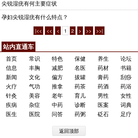
尖锐湿疣有何主要症状
孕妇尖锐湿疣有什么特点？
|<<
<<
<
1
2
>
>>
>>|
站内直通车
首页
常识
特色
保健
养生
论坛
信息
丰胸
减肥
名医
药材
书籍
新闻
文化
偏方
拔罐
膏药
刮痧
火疗
气功
推拿
药茶
药酒
药浴
针灸
美容
老年
育儿
男性
女性
疾病
杂症
中药
诊断
医案
词典
医生
医院
问答
药粥
砭石
足疗
返回顶部