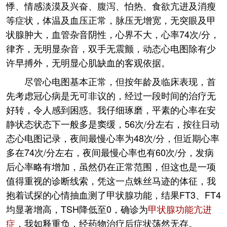
悸、情感淡漠及兴奋、腹泻、怕热、食欲亢进及消瘦
等症状，体温及血压正常，脉压无增宽，无突眼及甲
状腺肿大，血管杂音阴性，心界不大，心率74次/分，
律齐，无明显杂音，双手无震颤，动态心电图除有少
许早搏外，无明显心肌缺血的客观依据。
尽管心电图基本正常，但按年龄及临床表现，首
先考虑冠心病是无可非议的，经过一段时间的治疗无
好转，令人感到困惑。我仔细琢磨，平素的心率在安
静状态状态下一般多是窦缓，56次/分左右，按往日动
态心电图记录，夜间最慢心率为48次/分，但近期心率
多在74次/分左右，夜间最慢心率也有60次/分，发病
后心率略有增加，虽然仍在正常范围，但这也是一项
值得重视的诊断线索，凭这一点蛛丝马迹的体征，我
抱着试探的心情抽血测了甲状腺功能，结果FT3、FT4
均显著增高，TSH降低至0，确诊为
甲状腺功能亢进
症
，我如释重负，经药物治疗后症状荡然无存。