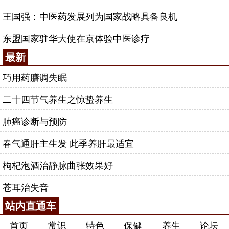
王国强：中医药发展列为国家战略具备良机
东盟国家驻华大使在京体验中医诊疗
最新
巧用药膳调失眠
二十四节气养生之惊蛰养生
肺癌诊断与预防
春气通肝主生发 此季养肝最适宜
枸杞泡酒治静脉曲张效果好
苍耳治失音
站内直通车
首页
常识
特色
保健
养生
论坛