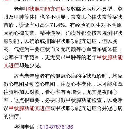
老年
甲状腺功能亢进症
多数临床表现不典型，突
眼及甲肿等体征也多不明显，常常以心律失常等症状
首诊，误诊率可高达71.4%。有经验的医生对不明原
因的心律失常、精神淡漠、消瘦等都会按常规测甲状
腺功能，以确诊或排除甲状腺功能亢进症，但以胸
闷、气短为主要症状而又无房颤等心血管系统体征，
心率在正常范围，更无突眼甲肿等的老年
甲状腺功能
亢进症
却是少见。
故当老年患者有酷似冠心病的症状就诊时，均应
做心电图及动态心电图，注意心率变化，尽可能和既
往资料加以对照，看心率有否增快，尤其是夜间心
率，这点很重要，必要时做甲状腺功能检查，以免贻
误
甲状腺功能亢进症
或甲状腺功能亢进症合并冠心病
的治疗。
咨询电话：
010-87876186