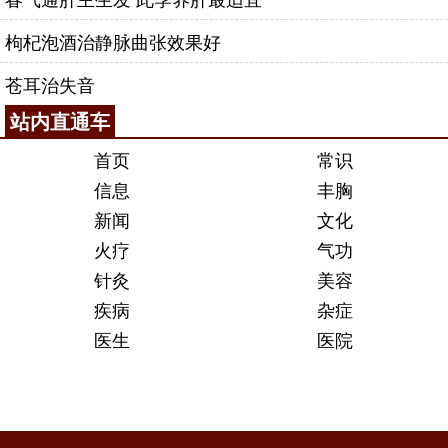
枸杞泡酒治静脉曲张效果好
苍耳治失音
站内直通车
首页
常识
信息
丰胸
新闻
文化
火疗
气功
针灸
美容
疾病
杂症
医生
医院