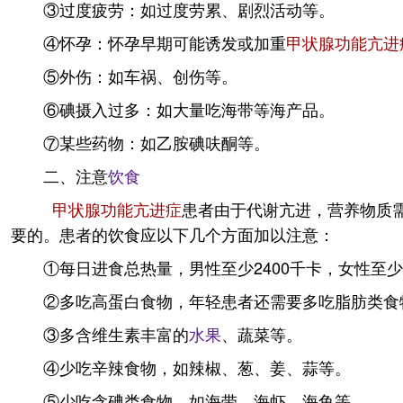
③过度疲劳：如过度劳累、剧烈活动等。
④怀孕：怀孕早期可能诱发或加重
甲状腺功能亢进
⑤外伤：如车祸、创伤等。
⑥碘摄入过多：如大量吃海带等海产品。
⑦某些药物：如乙胺碘呋酮等。
二、注意
饮食
甲状腺功能亢进症
患者由于代谢亢进，营养物质
要的。患者的饮食应以下几个方面加以注意：
①每日进食总热量，男性至少2400千卡，女性至少2
②多吃高蛋白食物，年轻患者还需要多吃脂肪类食
③多含维生素丰富的
水果
、蔬菜等。
④少吃辛辣食物，如辣椒、葱、姜、蒜等。
⑤少吃含碘类食物，如海带、海虾、海鱼等。