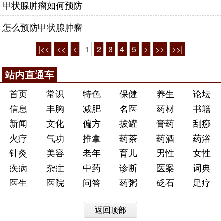
甲状腺肿瘤如何预防
怎么预防甲状腺肿瘤
|<<
<<
<
1
2
3
4
5
>
>>
>>|
站内直通车
首页
常识
特色
保健
养生
论坛
信息
丰胸
减肥
名医
药材
书籍
新闻
文化
偏方
拔罐
膏药
刮痧
火疗
气功
推拿
药茶
药酒
药浴
针灸
美容
老年
育儿
男性
女性
疾病
杂症
中药
诊断
医案
词典
医生
医院
问答
药粥
砭石
足疗
返回顶部