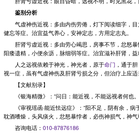
肝肾亏虚近视：眼目昏暗，远视不明，时见黑花，
鉴别分析
气虚神伤近视：多由内伤劳倦，灯下阅读细字，目
健忘等症。治宜益气养心，安神定志，方用定志丸。
肝肾亏虚近视：多由劳心竭思，房事不节，忿怒暴
阳痿遗精，小便余沥，脉细弱等症。治宜滋补肝肾，益
人之远视依赖于神光，神光者，原于
命门
，通于胆
视一症，虽有气虚神伤及肝肾亏损之分，但治疗上应适
【文献别录】
《银海精微》：“问日：能近视，不能远视者何也。
《审视瑶函·能近怯远症》：“阳不足，阴有余，
耽酒嗜燥，头风痰火，忿怒暴悖者，必伤神损气，神气
咨询电话：
010-87876186