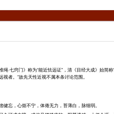
绳·七窍门》称为“能近怯远证”，清《目经大成》始简称
远视者。”故先天性近视不属本条讨论范围。
惚健忘，心烦不宁，体倦无力，苔薄白，脉细弱。