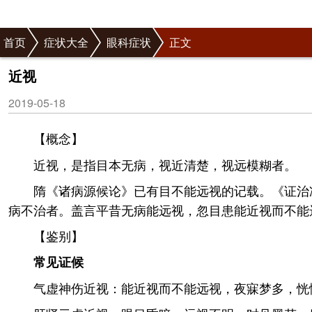
首页
症状大全
眼科症状
正文
近视
2019-05-18
【概念】
近视，是指目本无病，视近清楚，视远模糊者。
隋《诸病源候论》已有目不能远视的记载。《证治准
病不治者。盖言平昔无病能远视，忽目患能近视而不能
【鉴别】
常见证候
气虚神伤近视：能近视而不能远视，夜寐梦多，恍