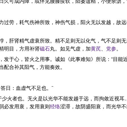
日久可成内障，或伴见腰膝疫软，阳萎遗精，小便余沥，
力过劳，耗气伤神所致，神伤气损，阳火无以发越，故远
悖，肝肾精气虚衰所致。精不足则无以化气，气不足则无
精明目，方用补肾
磁石
丸。如见气虚，加
黄芪
、
党参
。
，发于心，皆火之用事。诚如《此事难知》所说：“目能
当配合补其阳气，方能奏效。
答日：血虚气不足也。¨
病于少火者也。无火是以光华不能发越于远，而拘敛近视耳
弱必发用衰，发用衰则
经络
涩滞，故阴盛阳衰，而光华不