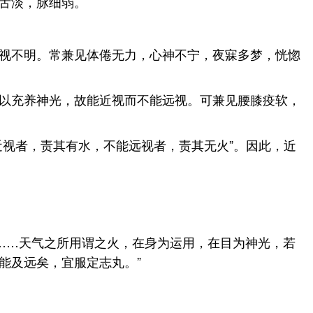
舌淡，脉细弱。
视不明。常兼见体倦无力，心神不宁，夜寐多梦，恍惚
以充养神光，故能近视而不能远视。可兼见腰膝疫软，
近视者，责其有水，不能远视者，责其无火”。因此，近
……天气之所用谓之火，在身为运用，在目为神光，若
能及远矣，宜服定志丸。”