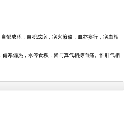
，自郁成积，自积成痰，痰火煎熬，血亦妄行，痰血相
，偏寒偏热，水停食积，皆与真气相搏而痛。惟肝气相