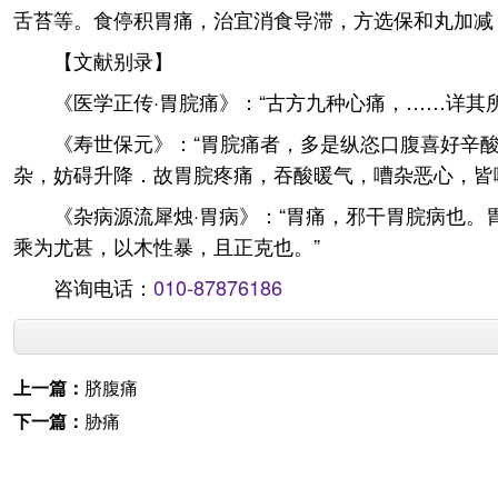
舌苔等。食停积胃痛，治宜消食导滞，方选保和丸加减
【文献别录】
《医学正传·胃脘痛》：“古方九种心痛，……详其
《寿世保元》：“胃脘痛者，多是纵恣口腹喜好辛
杂，妨碍升降．故胃脘疼痛，吞酸暖气，嘈杂恶心，皆
《杂病源流犀烛·胃病》：“胃痛，邪干胃脘病也
乘为尤甚，以木性暴，且正克也。”
咨询电话：
010-87876186
上一篇：
脐腹痛
下一篇：
胁痛