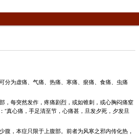
机，可分为虚痛、气痛、热痛、寒痛、瘀痛、食痛、虫痛
部，每突然发作，疼痛剧烈，或如锥刺，或心胸闷痛窒
述：“真心痛，手足清至节，心痛甚，旦发夕死，夕发旦
少腹，本症只限于上腹部。前者为风寒之邪内传化热，