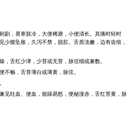
则剧，畏寒肢冷，大便稀溏，小便清长。其痛时轻时
见少腹坠胀，久泻不禁，脱肛。舌质淡嫩，边有齿痕，
燥，舌红少津，少苔或无苔，脉弦细或兼数。
便不畅，舌苔薄白或薄黄，脉弦。
。
兼见吐血、便血，烦躁易怒，便秘溲赤，舌红苔黄，脉