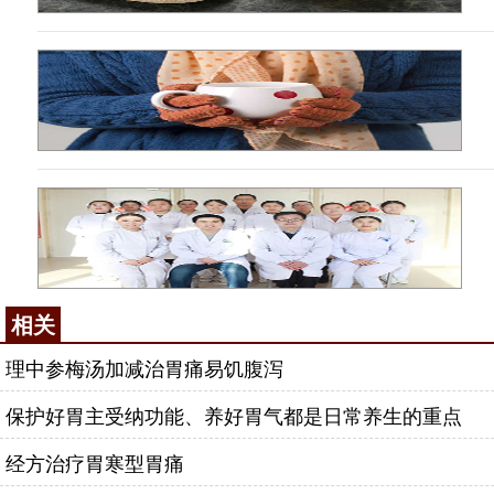
相关
理中参梅汤加减治胃痛易饥腹泻
保护好胃主受纳功能、养好胃气都是日常养生的重点
经方治疗胃寒型胃痛