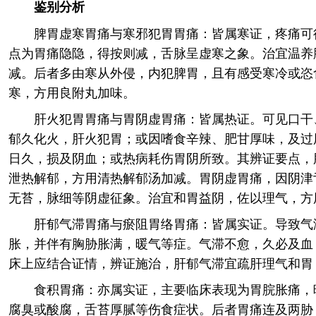
鉴别分析
脾胃虚寒胃痛与寒邪犯胃胃痛：皆属寒证，疼痛可
点为胃痛隐隐，得按则减，舌脉呈虚寒之象。治宜温养
减。后者多由寒从外侵，内犯脾胃，且有感受寒冷或恣
寒，方用良附丸加味。
肝火犯胃胃痛与胃阴虚胃痛：皆属热证。可见口干
郁久化火，肝火犯胃；或因嗜食辛辣、肥甘厚味，及过
日久，损及阴血；或热病耗伤胃阴所致。其辨证要点，
泄热解郁，方用清热解郁汤加减。胃阴虚胃痛，因阴津
无苔，脉细等阴虚征象。治宜和胃益阴，佐以理气，方
肝郁气滞胃痛与瘀阻胃络胃痛：皆属实证。导致气
胀，并伴有胸胁胀满，暖气等症。气滞不愈，久必及血
床上应结合证情，辨证施治，肝郁气滞宜疏肝理气和胃
食积胃痛：亦属实证，主要临床表现为胃脘胀痛，
腐臭或酸腐，舌苔厚腻等伤食症状。后者胃痛连及两胁