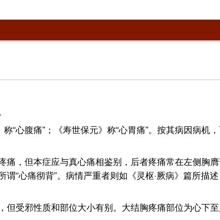
。
》称“心腹痛”；《寿世保元》称“心胃痛”。按其病因病
疼痛，但本症应与真心痛相鉴别，后者疼痛常在左侧胸膺
谓“心痛彻背”。病情严重者则如《灵枢·厥病》篇所描
。
，但受邪性质和部位大小有别。大结胸疼痛部位为心下至