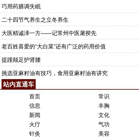
巧用药膳调失眠
二十四节气养生之立冬养生
大医精诚泽一方——记常州中医屠揆先
老百姓喜爱的“大白菜”还有广泛的药用价值
提踵颠足护肾腰
挑选亚麻籽油有技巧，食用亚麻籽油有讲究
站内直通车
首页
常识
信息
丰胸
新闻
文化
火疗
气功
针灸
美容