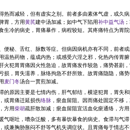
得热而减轻，但有虚实之别。前者多由素体气虚，或久病
脾胃，方用
黄芪
建中汤加减；如中气下陷用
补中益气汤
；
食生冷的病史，胃痛暴作，病程较短。其疼痛特点为胃院
、便秘、舌红、脉数等症。但病因病机亦有不同，前者或
用温热药物，蕴成内热；或感受六淫之邪，化热内传胃腑
肝火犯胃胃痛因火性急迫，故胃痛发作较急，痛势甚剧，
亏损，胃失濡养，脉络拘急不舒所致。故胃痛隐隐，痛势
用
麦门冬
汤合一贯煎加减。
滞的原因主要是七情内伤，肝气郁结，横逆犯胃，胃失和
，或胃痛迁延损伤
络脉
，瘀血留阻。因而痛处固定不移，
，方用
柴胡
疏肝散加减；瘀血留阻宜活血化瘀通络，方用
暖气呕吐，嘈杂泛酸，多有暴饮暴食的病史。食滞与气滞
，或兼胸胁胀闷不舒等气机失调症状。且胃痛每于情志不