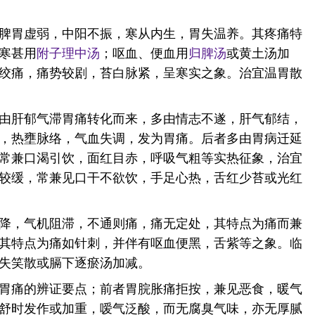
脾胃虚弱，中阳不振，寒从内生，胃失温养。其疼痛特
寒甚用
附子
理中汤
；呕血、便血用
归脾汤
或黄土汤加
绞痛，痛势较剧，苔白脉紧，呈寒实之象。治宜温胃散
由肝郁气滞胃痛转化而来，多由情志不遂，肝气郁结，
，热壅脉络，气血失调，发为胃痛。后者多由胃病迁延
常兼口渴引饮，面红目赤，呼吸气粗等实热征象，治宜
较缓，常兼见口干不欲饮，手足心热，舌红少苔或光红
降，气机阻滞，不通则痛，痛无定处，其特点为痛而兼
其特点为痛如针刺，并伴有呕血便黑，舌紫等之象。临
失笑散或膈下逐瘀汤加减。
胃痛的辨证要点；前者胃脘胀痛拒按，兼见恶食，暖气
舒时发作或加重，嗳气泛酸，而无腐臭气味，亦无厚腻