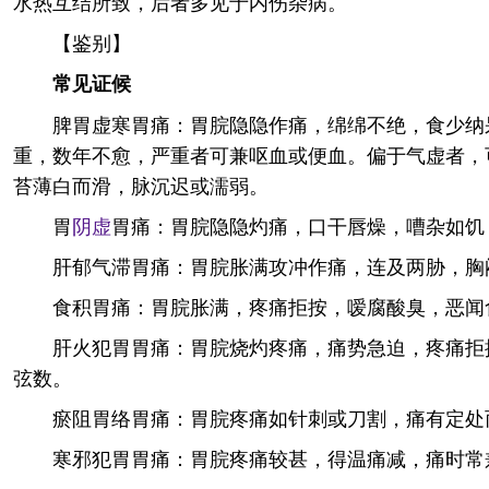
水热互结所致，后者多见于内伤杂病。
【鉴别】
常见证候
脾胃虚寒胃痛：胃脘隐隐作痛，绵绵不绝，食少纳
重，数年不愈，严重者可兼呕血或便血。偏于气虚者，
苔薄白而滑，脉沉迟或濡弱。
胃
阴虚
胃痛：胃脘隐隐灼痛，口干唇燥，嘈杂如饥
肝郁气滞胃痛：胃脘胀满攻冲作痛，连及两胁，胸
食积胃痛：胃脘胀满，疼痛拒按，嗳腐酸臭，恶闻
肝火犯胃胃痛：胃脘烧灼疼痛，痛势急迫，疼痛拒
弦数。
瘀阻胃络胃痛：胃脘疼痛如针刺或刀割，痛有定处
寒邪犯胃胃痛：胃脘疼痛较甚，得温痛减，痛时常