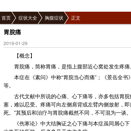
首页
症状大全
胸腹症状
正文
胃脘痛
2019-01-29
【概念】
胃脘痛，简称胃痛，是指上腹部近心窝处发生疼痛
本症在《素问》中称“胃脘当心而痛”；《景岳全书
等。
古代文献中所说的心痛、心下痛等，亦多包括胃脘
塞，难以忍受。疼痛可向左侧肩背或左臂内侧放射，即所
死。”其预后和治疗与胃脘痛截然不同，不可混为一谈
《伤寒论》中大结胸证之心下痛与本症虽同屑心下