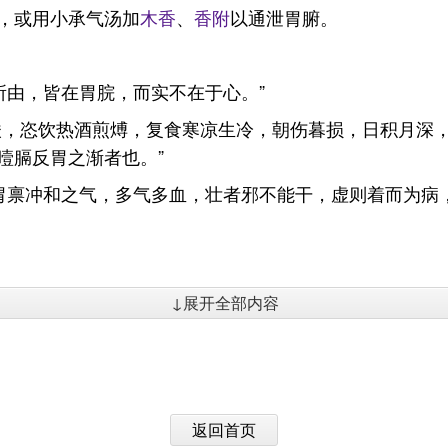
，或用小承气汤加
木香
、
香附
以通泄胃腑。
所由，皆在胃脘，而实不在于心。”
酸，恣饮热酒煎煿，复食寒凉生冷，朝伤暮损，日积月深
噎膈反胃之渐者也。”
。胃禀冲和之气，多气多血，壮者邪不能干，虚则着而为病
↓展开全部内容
返回首页