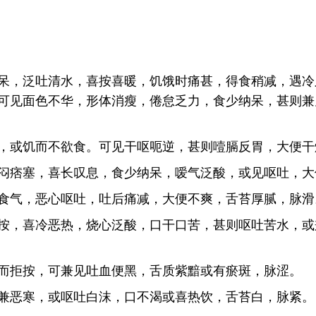
呆，泛吐清水，喜按喜暖，饥饿时痛甚，得食稍减，遇冷
可见面色不华，形体消瘦，倦怠乏力，食少纳呆，甚则兼
，或饥而不欲食。可见干呕呃逆，甚则噎膈反胃，大便干
闷痞塞，喜长叹息，食少纳呆，嗳气泛酸，或见呕吐，大
食气，恶心呕吐，吐后痛减，大便不爽，舌苔厚腻，脉滑
按，喜冷恶热，烧心泛酸，口干口苦，甚则呕吐苦水，或
而拒按，可兼见吐血便黑，舌质紫黯或有瘀斑，脉涩。
兼恶寒，或呕吐白沫，口不渴或喜热饮，舌苔白，脉紧。