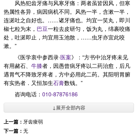
风热犯齿牙痛与风寒牙痛：两者虽皆因风，但寒
热属性各异，病因病机不同。风热一半，含漱一半，
连涎吐之自好也。……诸牙痛也。均宜一笑丸，即川
椒七粒为末，
巴豆
一粒去皮研匀，饭为丸，绵裹咬痛
处，吐涎即止，均宜用玉池散，……虫牙亦宜此咬
漱。”
《医学衷中参西录·
医案
》：“方书中治牙疼未见
有用赭石、
牛膝
者，因愚曾病牙疼以二药治愈，后凡
遇胃气不降致牙疼者，方中必用此二药。其阳明胃腑
有实热者．又恒加生
石膏
数钱。”
咨询电话：
010-87876186
↓展开全部内容
上一篇：
牙齿痠弱
下一篇：
无