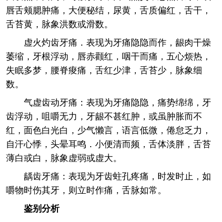
唇舌颊腮肿痛，大便秘结，尿黄，舌质偏红，舌干，
舌苔黄，脉象洪数或滑数。
虚火灼齿牙痛．表现为牙痛隐隐而作，龈肉干燥
萎缩，牙根浮动，唇赤颧红，咽干而痛，五心烦热，
失眠多梦，腰脊痠痛，舌红少津，舌苔少，脉象细
数。
气虚齿动牙痛：表现为牙痛隐隐，痛势绵绵，牙
齿浮动，咀嚼无力，牙龈不甚红肿，或虽肿胀而不
红，面色白光白，少气懒言，语言低微，倦怠乏力，
自汗心悸，头晕耳鸣．小便清而频，舌体淡胖，舌苔
薄白或白，脉象虚弱或虚大。
龋齿牙痛：表现为牙齿蛀孔疼痛，时发时止，如
嚼物时伤其牙，则立时作痛，舌脉如常。
鉴别分析