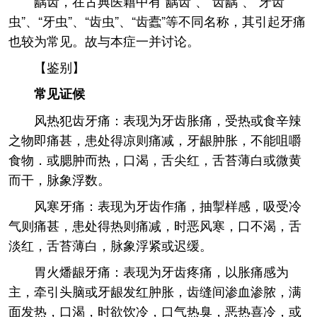
龋齿，在古典医籍中有“龋齿”、“齿龋”、“牙齿
虫”、“牙虫”、“齿虫”、“齿蠹”等不同名称，其引起牙痛
也较为常见。故与本症一并讨论。
【鉴别】
常见证候
风热犯齿牙痛：表现为牙齿胀痛，受热或食辛辣
之物即痛甚，患处得凉则痛减，牙龈肿胀，不能咀嚼
食物．或腮肿而热，口渴，舌尖红，舌苔薄白或微黄
而干，脉象浮数。
风寒牙痛：表现为牙齿作痛，抽掣样感，吸受冷
气则痛甚，患处得热则痛减，时恶风寒，口不渴，舌
淡红，舌苔薄白，脉象浮紧或迟缓。
胃火燔龈牙痛：表现为牙齿疼痛，以胀痛感为
主，牵引头脑或牙龈发红肿胀，齿缝间渗血渗脓，满
面发热，口渴，时欲饮冷，口气热臭，恶热喜冷，或