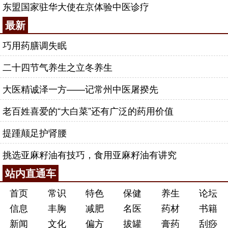
东盟国家驻华大使在京体验中医诊疗
最新
巧用药膳调失眠
二十四节气养生之立冬养生
大医精诚泽一方——记常州中医屠揆先
老百姓喜爱的“大白菜”还有广泛的药用价值
提踵颠足护肾腰
挑选亚麻籽油有技巧，食用亚麻籽油有讲究
站内直通车
首页
常识
特色
保健
养生
论坛
信息
丰胸
减肥
名医
药材
书籍
新闻
文化
偏方
拔罐
膏药
刮痧