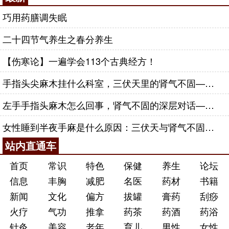
巧用药膳调失眠
二十四节气养生之春分养生
【伤寒论】一遍学会113个古典经方！
手指头尖麻木挂什么科室，三伏天里的肾气不固——肾合jjn
左手手指头麻木怎么回事，肾气不固的深层对话——肾合jjn
女性睡到半夜手麻是什么原因：三伏天与肾气不固的深层对话
站内直通车
首页
常识
特色
保健
养生
论坛
信息
丰胸
减肥
名医
药材
书籍
新闻
文化
偏方
拔罐
膏药
刮痧
火疗
气功
推拿
药茶
药酒
药浴
针灸
美容
老年
育儿
男性
女性