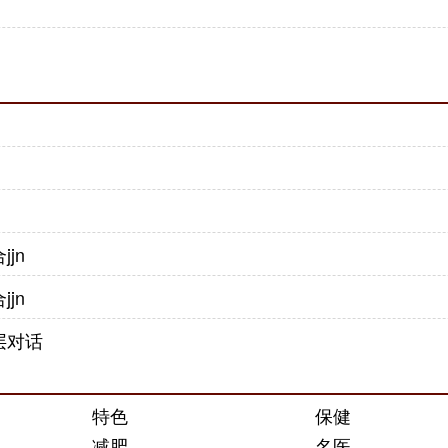
jn
jn
层对话
特色
保健
减肥
名医