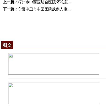
上一篇：
梧州市中西医结合医院“不忘初心、牢记使命”主题教育红色经典诵读比赛圆满结束
下一篇：
宁夏中卫市中医医院残疾人康复中心揭牌
图文