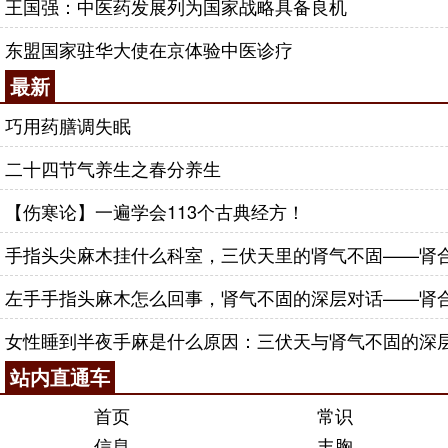
王国强：中医药发展列为国家战略具备良机
东盟国家驻华大使在京体验中医诊疗
最新
巧用药膳调失眠
二十四节气养生之春分养生
【伤寒论】一遍学会113个古典经方！
手指头尖麻木挂什么科室，三伏天里的肾气不固——肾合j
左手手指头麻木怎么回事，肾气不固的深层对话——肾合j
女性睡到半夜手麻是什么原因：三伏天与肾气不固的深
站内直通车
首页
常识
信息
丰胸