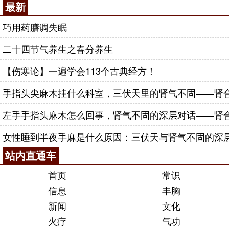
最新
巧用药膳调失眠
二十四节气养生之春分养生
【伤寒论】一遍学会113个古典经方！
手指头尖麻木挂什么科室，三伏天里的肾气不固——肾合j
左手手指头麻木怎么回事，肾气不固的深层对话——肾合j
女性睡到半夜手麻是什么原因：三伏天与肾气不固的深
站内直通车
首页
常识
信息
丰胸
新闻
文化
火疗
气功