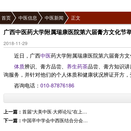
首页
中医信息
中医新闻
正文
广西中医药大学附属瑞康医院第六届膏方文化节
2018-11-29
近日，广西
中医
药大学附属瑞康医院第六届膏方文
体质
辨识、膏方品尝、
养生
药茶
品尝、膏方知识讲
询服务，并针对他们的个人体质和健康状况辨证开方，
咨询电话：
010-87876186
上一篇：
首届“大美中医·大师论坛”在上海市举办
下一篇：
中国卒中学会中西医结合分会举行学术年会