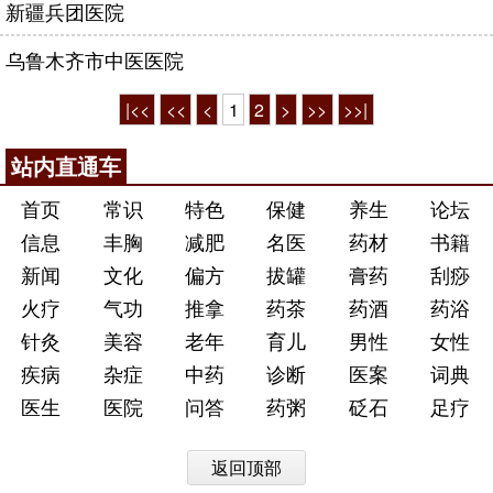
新疆兵团医院
乌鲁木齐市中医医院
|<<
<<
<
1
2
>
>>
>>|
站内直通车
首页
常识
特色
保健
养生
论坛
信息
丰胸
减肥
名医
药材
书籍
新闻
文化
偏方
拔罐
膏药
刮痧
火疗
气功
推拿
药茶
药酒
药浴
针灸
美容
老年
育儿
男性
女性
疾病
杂症
中药
诊断
医案
词典
医生
医院
问答
药粥
砭石
足疗
返回顶部