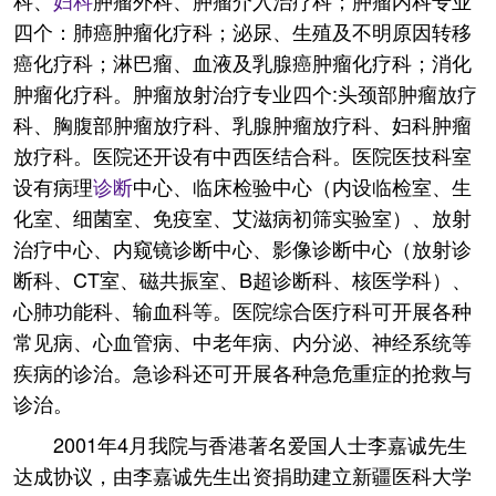
科、
妇科
肿瘤外科、肿瘤介入治疗科；肿瘤内科专业
四个：肺癌肿瘤化疗科；泌尿、生殖及不明原因转移
癌化疗科；淋巴瘤、血液及乳腺癌肿瘤化疗科；消化
肿瘤化疗科。肿瘤放射治疗专业四个:头颈部肿瘤放疗
科、胸腹部肿瘤放疗科、乳腺肿瘤放疗科、妇科肿瘤
放疗科。医院还开设有中西医结合科。医院医技科室
设有病理
诊断
中心、临床检验中心（内设临检室、生
化室、细菌室、免疫室、艾滋病初筛实验室）、放射
治疗中心、内窥镜诊断中心、影像诊断中心（放射诊
断科、CT室、磁共振室、B超诊断科、核医学科）、
心肺功能科、输血科等。医院综合医疗科可开展各种
常见病、心血管病、中老年病、内分泌、神经系统等
疾病的诊治。急诊科还可开展各种急危重症的抢救与
诊治。
2001年4月我院与香港著名爱国人士李嘉诚先生
达成协议，由李嘉诚先生出资捐助建立新疆医科大学