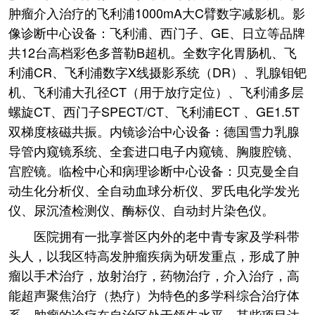
肿瘤介入治疗的飞利浦1000mA大C臂数字减影机。影
像诊断中心设备：飞利浦、西门子、GE、日立等品牌
共12台高档彩色多普勒B超机。全数字化胃肠机、飞
利浦CR、飞利浦数字X线摄影系统（DR）、乳腺钼钯
机、飞利浦大孔径CT（用于放疗定位）、飞利浦多层
螺旋CT、西门子SPECT/CT、飞利浦ECT 、GE1.5T
双梯度核磁共振。内镜诊治中心设备：德国雪力乳腺
导管内窥镜系统、全套进口电子内窥镜、胸腹腔镜、
宫腔镜。临检中心和病理诊断中心设备：贝克曼全自
动生化分析仪、全自动血球分析仪、罗氏电化学发光
仪、尿沉渣检测仪、酶标仪、自动封片染色仪。
医院拥有一批享誉区内外的老中青专家及学科带
头人，以我区特高发肿瘤疾病为研发重点，形成了肿
瘤以手术治疗，放射治疗，药物治疗，介入治疗，高
能超声聚焦治疗（热疗）为特色的多学科综合治疗体
系。肿瘤的诊疗在自治区处于领先水平，某些项目达