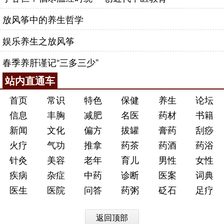
放风筝中的养生哲学
娱乐养生之放风筝
春季养肝谨记“三多三少”
站内直通车
首页
常识
特色
保健
养生
论坛
信息
丰胸
减肥
名医
药材
书籍
新闻
文化
偏方
拔罐
膏药
刮痧
火疗
气功
推拿
药茶
药酒
药浴
针灸
美容
老年
育儿
男性
女性
疾病
杂症
中药
诊断
医案
词典
医生
医院
问答
药粥
砭石
足疗
返回顶部