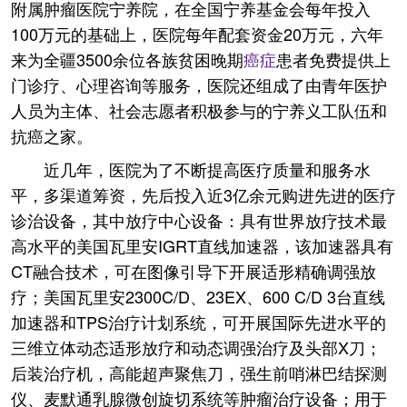
附属肿瘤医院宁养院，在全国宁养基金会每年投入
100万元的基础上，医院每年配套资金20万元，六年
来为全疆3500余位各族贫困晚期
癌症
患者免费提供上
门诊疗、心理咨询等服务，医院还组成了由青年医护
人员为主体、社会志愿者积极参与的宁养义工队伍和
抗癌之家。
近几年，医院为了不断提高医疗质量和服务水
平，多渠道筹资，先后投入近3亿余元购进先进的医疗
诊治设备，其中放疗中心设备：具有世界放疗技术最
高水平的美国瓦里安IGRT直线加速器，该加速器具有
CT融合技术，可在图像引导下开展适形精确调强放
疗；美国瓦里安2300C/D、23EX、600 C/D 3台直线
加速器和TPS治疗计划系统，可开展国际先进水平的
三维立体动态适形放疗和动态调强治疗及头部X刀；
后装治疗机，高能超声聚焦刀，强生前哨淋巴结探测
仪、麦默通乳腺微创旋切系统等肿瘤治疗设备；用于