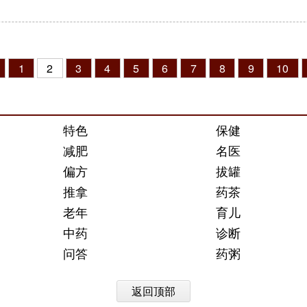
1
2
3
4
5
6
7
8
9
10
特色
保健
减肥
名医
偏方
拔罐
推拿
药茶
老年
育儿
中药
诊断
问答
药粥
返回顶部