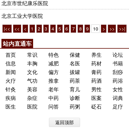
北京市世纪康乐医院
北京工业大学医院
|<<
<<
<
1
2
3
4
5
6
7
8
9
10
>
>>
>>|
站内直通车
首页
常识
特色
保健
养生
论坛
信息
丰胸
减肥
名医
药材
书籍
新闻
文化
偏方
拔罐
膏药
刮痧
火疗
气功
推拿
药茶
药酒
药浴
针灸
美容
老年
育儿
男性
女性
疾病
杂症
中药
诊断
医案
词典
医生
医院
问答
药粥
砭石
足疗
返回顶部