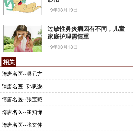
症；续编为周颋传授济急方论，濮阳李师圣施郭稽中
19年03月19日
论，产后十八论。书中创制了许多效验之方，还收集
《小品方》《经效方》《必效方》《救急方》《古今
过敏性鼻炎病因有不同，儿童
录验方》张文仲及崔氏方，皆简易实用，故为当时医
家庭护理需慎重
家所推崇。
19年03月18日
（二）妇产科方面的贡献
昝殷主张妊娠期以养胎保胎为要，治疗上重视调
相关
理气血，补益脾肾。他对妊娠期胎动不安、胎漏下
隋唐名医--巢元方
血、妊娠恶阻、心腹腰痛、伤寒热病、小便不和、水
气身肿、下痢赤白、难产易产、产后诸疾 等，归纳成
隋唐名医--孙思邈
疾病症候，详细论述病因、病机或治疗大法，介绍具
隋唐名医--张宝藏
体病症的治疗方法，简单实用，在妇产科学上起到承
前启后的作 用。
隋唐名医--崔知悌
对论妊娠反应，他在《经效产宝·妊娠恶阻呕吐不
隋唐名医--张文仲
食方论》 中指出妊娠反应的各种症状：心中烦乱，头