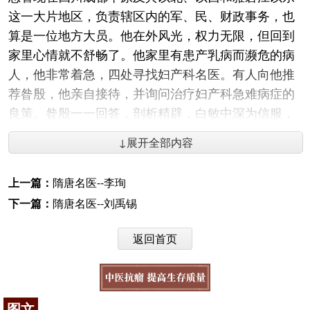
这一大片地区，负责辖区内的军、民、财政事务，也
算是一位地方大员。他在外风光，权力无限，但回到
家里心情就不舒畅了。他家里有患产乳病而濒危的病
人，他非常着急，四处寻找妇产科名医。有人向他推
荐昝殷，他亲自接待，并询问治疗妇产科急难病症的
良策。昝殷一一回答，剖析精辟，白敏中深为信服，
让他放手救治。经过昝殷治疗，白敏中家里产妇幸免
↓展开全部内容
于难。白敏中叹服昝殷医术高超，建议他总结妇科
孕、产、病方面的经验，进行系统整理，写成专著，
上一篇：
隋唐名医--李珣
向医界介绍，以利妇人。
下一篇：
隋唐名医--刘禹锡
昝殷经过几年艰苦努力，总结自己在妇产科方面
的经验，吸取医家之长，约于大中十二年（858
返回首页
年），昝殷将整理好的“凡五十二篇，三百七十一
方”，交白敏中指教。白敏中赞叹昝殷医理精湛，在妇
科方面医术高超，对妇产难题和病症都给出了灵丹妙
图文