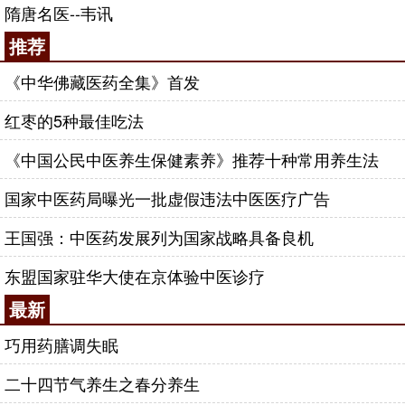
旋眼眩，四肢沉重懈怠，怕闻油腻，好吃酸咸果实，
隋唐名医--韦讯
多卧少起，三四月多有气逆而产生呕吐的感觉，四肢
推荐
关节不得自举者。所列妊娠反应症状，详尽而扼要。
《中华佛藏医药全集》首发
所附三首处方，用
人参
、
厚朴
、
白术
、
茯苓
健脾利
水，用橘皮、
生姜
等化痰止呕，对于妊娠早期出现的
红枣的5种最佳吃法
恶心呕吐、择食或食入即吐等症疗效可靠。认为妊娠
《中国公民中医养生保健素养》推荐十种常用养生法
水肿，与母体的健康状况有关，
体质
本来弱的妇女，
因怀孕而加重虚弱。血散到四肢，导致腹胀，手足面
国家中医药局曝光一批虚假违法中医医疗广告
目浮肿，小便不畅。采用健脾利水、调和气血法治
王国强：中医药发展列为国家战略具备良机
疗。
对胎动不安，他在《经效产宝·胎动不安方论》中
东盟国家驻华大使在京体验中医诊疗
提出：安胎有二法，因孕妇病而引起的动胎，只治疗
最新
孕妇的病，胎儿自安；因胎儿发育不良，引起孕妇发
巧用药膳调失眠
病的，只治疗胎儿则孕妇自愈。这种治疗方法很有
效，不可违背。胎儿不动，不知死生的，他的判断方
二十四节气养生之春分养生
法是：孕妇唇口发青的，儿死母活；孕妇口中出青沫