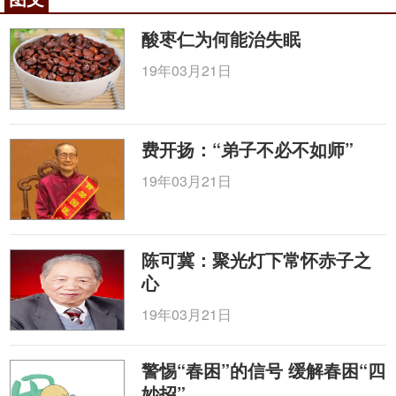
药。白敏中将昝殷的371首验方赐名为《产宝》，并
让他留在身边，随军治病，官为随军节度。《产宝》
酸枣仁为何能治失眠
刊印成书后，得之者在临床中“医效神验”，但它在医
19年03月21日
界传播不广。后经周颋补益并序，增辑成《经效产
宝》。
《产宝》原书三卷，“凡五十二篇，三百七十一
费开扬：“弟子不必不如师”
方”，现存《经效产宝》为三卷，四十一篇，三百七十
19年03月21日
四方。卷上论妊娠期杂病，包括安胎、食忌、令易
产、恶阻呕吐、胎动不安、漏胞下血、心腹腰痛、伤
寒热病、小便不利、下痢、身肿腹胀、产难诸疾、难
陈可冀：聚光灯下常怀赤子之
产死生、难产令易产、死胎胞衣不出诸疾；卷中论产
心
后诸疾，包括产后心惊中风、余血奔心、烦渴、淋
病、虚赢、下痢、腰痛赢瘦、玉门不闭、中风、心
19年03月21日
痛、汗不止、冷热痢、烦闷虚热、血瘕、余疾痢脓
血、小便赤诸疾；卷下论产后溲血便血、二便不通、
警惕“春困”的信号 缓解春困“四
寒热、咳嗽、气痢、血晕、无乳、乳痈、乳溢等病
妙招”