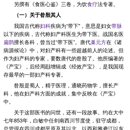
另撰有《食医心鉴》三卷，为饮
食疗
法专著。
（一）关于昝殷其人
我国古代称
妇科
疾病为“带下"，意思是妇女
带脉
以下的疾病，古代称妇产科医生为带下医。战国名医
扁鹊
擅长各科，曾当过“带下医”。唐代
巢元方
在《诸
病源候论》中，对妇产科有一些超越前人的论述。但
作为妇产科的专家，要数唐代的昝殷了。他所编著的
《产宝》，后经周颋增辑成《经效产宝》，是我国现
存最早的一部妇产科专著。
昝殷是蜀人，精于医理，通晓药物学，擅长产
科，他在妇产科方面的成就，集中反映在《产宝》
中。
关于这部医书的问世，还有一段故事。约在大中
七年853年，白敏中任剑南西川节度使，驻守成都，
总管现在四川成都平原及其以北、以西和雅砻江以东