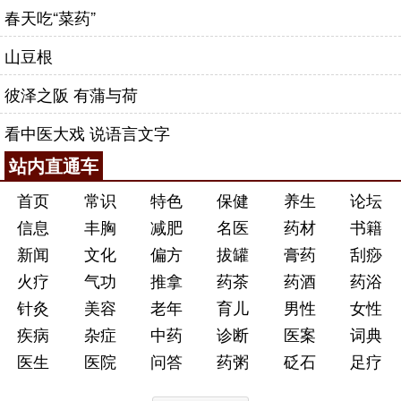
春天吃“菜药”
的，子母俱死；孕妇口舌有赤青沫的，母死子活。他
认识到，流产原因有二，或因孕妇有病，因而胎动流
山豆根
产，或因胎儿先天发育不良，引起流产。这对后来胎
彼泽之阪 有蒲与荷
动不安处理原则的形成具有指导意义，与现代的认识
一致。
看中医大戏 说语言文字
在《经效产宝·妊娠伤寒热病防损胎方论》中指
站内直通车
出：“治妊娠伤寒，骨节疼痛，壮热，不急治，则胎
首页
常识
特色
保健
养生
论坛
落。”“治妊娠伤寒，苦寒热不止，身上斑出，忽赤忽
信息
丰胸
减肥
名医
药材
书籍
黑，小便如赤血，气欲绝，胎欲落”时，采取“防损
胎”的措施，用
栀子
仁、
升麻
、黛青、
石膏
、
葱白
、生
新闻
文化
偏方
拔罐
膏药
刮痧
地黄、
黄芩
，用水煎服，忌热物。这是运用清热泻
火疗
气功
推拿
药茶
药酒
药浴
火、凉血和营法治疗妇产科领域传染性出血性热病的
针灸
美容
老年
育儿
男性
女性
第一首方剂。
疾病
杂症
中药
诊断
医案
词典
医生
医院
问答
药粥
砭石
足疗
在《经效产宝·妊娠心腹腰痛方论》中，对“治妊
娠三两月，腰痛不可忍者”，提出用
续断
、
杜仲
、
独