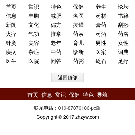
首页
常识
特色
保健
养生
论坛
信息
丰胸
减肥
名医
药材
书籍
新闻
文化
偏方
拔罐
膏药
刮痧
火疗
气功
推拿
药茶
药酒
药浴
针灸
美容
老年
育儿
男性
女性
疾病
杂症
中药
诊断
医案
词典
医生
医院
问答
药粥
砭石
足疗
返回顶部
首页
信息
常识
保健
特色
导航
联系电话：
010-87876186
-
pc版
Copyright © 2017 zhzyw.com