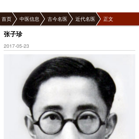
首页
中医信息
古今名医
近代名医
正文
张子珍
2017-05-23