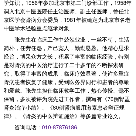
学知识，1956年参加北京市第二门诊部工作，1958年
调入北京中医医院任主治医师、副主任医师，曾任北
京医学会肾病分会委员，1981年被确定为北京市名老
中医学术经验重点继承对象。
张先生在临床工作中兢兢业业，一丝不苟，生活
简朴，任劳任怨，严己宽人，勤勤恳恳。他精心思求
经旨，博采众方之长，积累了丰富的临床经验，特别
是对肾病的中医治疗进行了二十多年的不断探索研
究，取得了丰富的成果，临床疗效显著，使许多重症
肾病患者恢复了健康，受到医务界同行和患者的尊敬
和爱戴。张先生担任临床教学工作，热心传授、毫不
保留，多次被评为院先进工作者，撰写有《70例肾盂
肾炎治疗小结》、《80例肾病服用激素患者辩证规
律》、《肾炎的中医辩证施治》等多篇专业论文。
咨询电话：
010-87876186