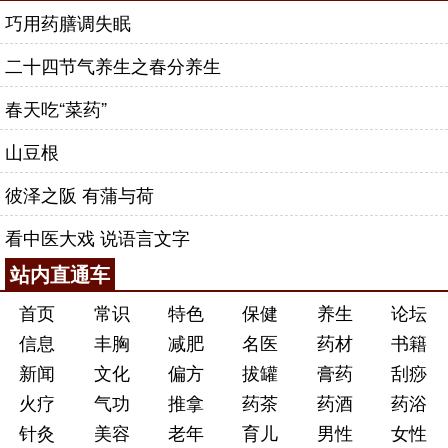
巧用药膳调失眠
二十四节气养生之春分养生
春天吃“菜药”
山豆根
彼泽之阪 有蒲与荷
看中医大戏 说语言文字
站内直通车
首页
常识
特色
保健
养生
论坛
信息
丰胸
减肥
名医
药材
书籍
新闻
文化
偏方
拔罐
膏药
刮痧
火疗
气功
推拿
药茶
药酒
药浴
针灸
美容
老年
育儿
男性
女性