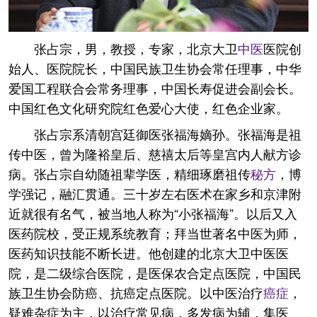
张占宗，男，教授，专家，北京大卫
中医
医院创
始人、医院院长，中国民族卫生协会常任理事，中华
爱国工程联合会常务理事，中国长寿促进会副会长。
中国红色文化研究院红色爱心大使，红色企业家。
张占宗系清朝宫廷御医张福海嫡孙。张福海是祖
传中医，曾为隆裕皇后、慈禧太后等皇宫内人献方诊
病。张占宗自幼随祖辈学医，精细琢磨祖传
秘方
，博
学强记，融汇贯通。三十岁左右医术在家乡和京津附
近就很有名气，被当地人称为“小张福海”。以后又入
医药院校，受正规系统教育；拜当世著名中医为师，
医药知识技能不断长进。他创建的北京大卫中医医
院，是二级综合医院，是医保农合定点医院，中国民
族卫生协会防癌、抗癌定点医院。以中医治疗
癌症
，
疑难杂症为主，以治疗常见病，多发病为辅，集医