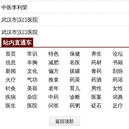
中医李利荣
武汉市汉口医院
武汉市汉口医院
站内直通车
首页
常识
特色
保健
养生
论坛
信息
丰胸
减肥
名医
药材
书籍
新闻
文化
偏方
拔罐
膏药
刮痧
火疗
气功
推拿
药茶
药酒
药浴
针灸
美容
老年
育儿
男性
女性
疾病
杂症
中药
诊断
医案
词典
医生
医院
问答
药粥
砭石
足疗
返回顶部