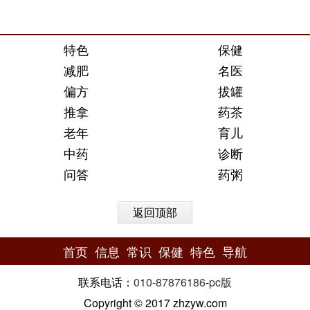
特色
保健
减肥
名医
偏方
拔罐
推拿
药茶
老年
育儿
中药
诊断
问答
药粥
返回顶部
首页
信息
常识
保健
特色
导航
联系电话：
010-87876186
-
pc版
Copyright © 2017 zhzyw.com