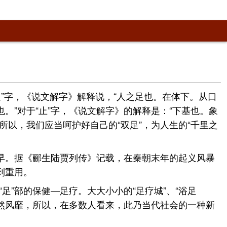
足”字，《说文解字》解释说，“人之足也。在体下。从口
也。”对于“止”字，《说文解字》的解释是：“下基也。象
所以，我们应当呵护好自己的“双足”，为人生的“千里之
早。据《郦生陆贾列传》记载，在秦朝末年的起义风暴
到重用。
足”部的保健—足疗。大大小小的“足疗城”、“浴足
骤然风靡，所以，在多数人看来，此乃当代社会的一种新