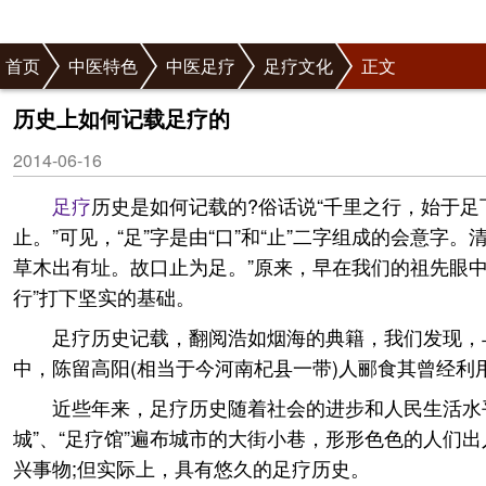
首页
中医特色
中医足疗
足疗文化
正文
历史上如何记载足疗的
2014-06-16
足疗
历史是如何记载的?俗话说“千里之行，始于足
止。”可见，“足”字是由“口”和“止”二字组成的会意
草木出有址。故口止为足。”原来，早在我们的祖先眼中
行”打下坚实的基础。
足疗历史记载，翻阅浩如烟海的典籍，我们发现，
中，陈留高阳(相当于今河南杞县一带)人郦食其曾经
近些年来，足疗历史随着社会的进步和人民生活水
城”、“足疗馆”遍布城市的大街小巷，形形色色的人们
兴事物;但实际上，具有悠久的足疗历史。