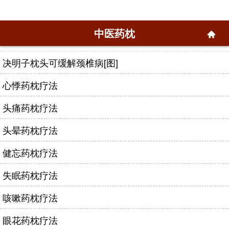
中医药枕
决明子枕头可缓解颈椎病[图]
心悸药枕疗法
头痛药枕疗法
头晕药枕疗法
健忘药枕疗法
失眠药枕疗法
咳嗽药枕疗法
眼花药枕疗法