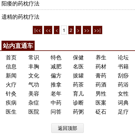
阳痿的药枕疗法
遗精的药枕疗法
|<<
<<
<
1
2
>
>>
>>|
站内直通车
首页
常识
特色
保健
养生
论坛
信息
丰胸
减肥
名医
药材
书籍
新闻
文化
偏方
拔罐
膏药
刮痧
火疗
气功
推拿
药茶
药酒
药浴
针灸
美容
老年
育儿
男性
女性
疾病
杂症
中药
诊断
医案
词典
医生
医院
问答
药粥
砭石
足疗
返回顶部