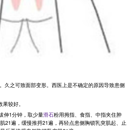
。久之可致面部变形。西医上是不确定的原因导致患侧
效果较好。
拔伸1分钟，取少量
滑石
粉用拇指、食指、中指夹住肿
肌21遍，缓慢推捋21遍，再轻点患侧胸锁乳突肌起、止