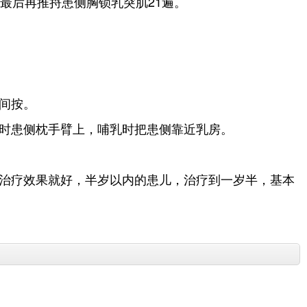
最后再推捋患侧胸锁乳突肌21遍。
间按。
时患侧枕手臂上，哺乳时把患侧靠近乳房。
治疗效果就好，半岁以内的患儿，治疗到一岁半，基本