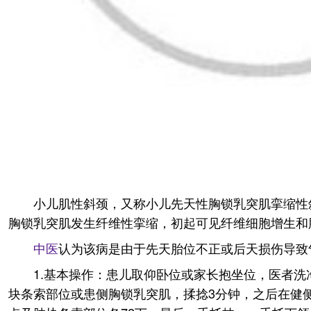
小儿肌性斜颈，又称小儿先天性胸锁乳突肌挛缩性
胸锁乳突肌发生纤维性挛缩，初起可见纤维细胞增生和
中医
认为该病是由于先天胎位不正或后天损伤导致
1.基本操作：患儿取仰卧位或家长抱坐位，医者
块条索部位或患侧胸锁乳突肌，揉捻3分钟，之后在健侧