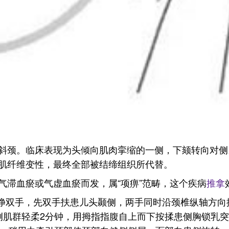
斜颈。临床表现为头倾向肌肉挛缩的一侧，下颏转向对侧
肌纤维变性，最终全部被结缔组织所代替。
气滞血瘀或气虚血瘀而发，属“项痹”范畴，这个疾病
推拿
洗净双手，先双手扶患儿头颞侧，两手同时沿颈椎纵轴方向
肌群轻柔2分钟，用拇指指腹自上而下按揉患侧胸锁乳突