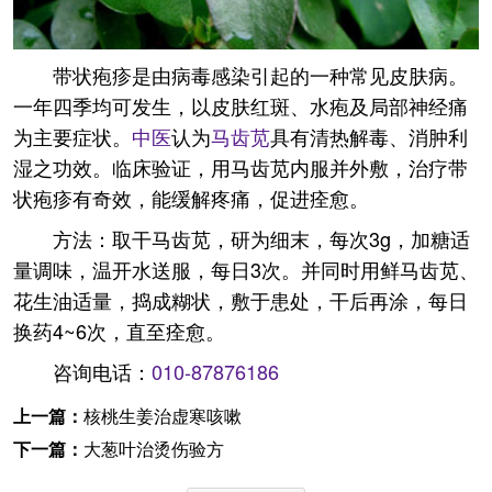
带状疱疹是由病毒感染引起的一种常见皮肤病。
一年四季均可发生，以皮肤红斑、水疱及局部神经痛
为主要症状。
中医
认为
马齿苋
具有清热解毒、消肿利
湿之功效。临床验证，用马齿苋内服并外敷，治疗带
状疱疹有奇效，能缓解疼痛，促进痊愈。
方法：取干马齿苋，研为细末，每次3g，加糖适
量调味，温开水送服，每日3次。并同时用鲜马齿苋、
花生油适量，捣成糊状，敷于患处，干后再涂，每日
换药4~6次，直至痊愈。
咨询电话：
010-87876186
上一篇：
核桃生姜治虚寒咳嗽
下一篇：
大葱叶治烫伤验方