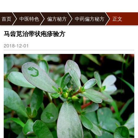
首页
中医特色
偏方秘方
中药偏方秘方
正文
马齿苋治带状疱疹验方
2018-12-01