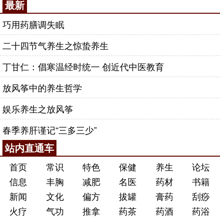
最新
巧用药膳调失眠
二十四节气养生之惊蛰养生
丁甘仁：倡寒温经时统一 创近代中医教育
放风筝中的养生哲学
娱乐养生之放风筝
春季养肝谨记“三多三少”
站内直通车
首页
常识
特色
保健
养生
论坛
信息
丰胸
减肥
名医
药材
书籍
新闻
文化
偏方
拔罐
膏药
刮痧
火疗
气功
推拿
药茶
药酒
药浴