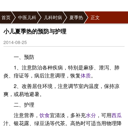
首页
中医儿科
儿科时病
夏季热
正文
小儿夏季热的预防与护理
2014-08-25
一、预防
1、注意防治各种疾病，特别是麻疹、泄泻、肺
炎、疳证等，病后注意调理，恢复
体质
。
2、改善居住环境，注意调节室内温度，保持凉
爽，或易地避暑。
二、护理
注意营养，
饮食
宜清淡，多补充
水分
，可用
西瓜
汁、银花露、绿豆汤等代茶。高热时可适当用物理降