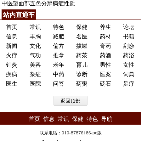
中医望面部五色分辨病症性质
站内直通车
首页
常识
特色
保健
养生
论坛
信息
丰胸
减肥
名医
药材
书籍
新闻
文化
偏方
拔罐
膏药
刮痧
火疗
气功
推拿
药茶
药酒
药浴
针灸
美容
老年
育儿
男性
女性
疾病
杂症
中药
诊断
医案
词典
医生
医院
问答
药粥
砭石
足疗
返回顶部
首页
信息
常识
保健
特色
导航
联系电话：
010-87876186
-
pc版