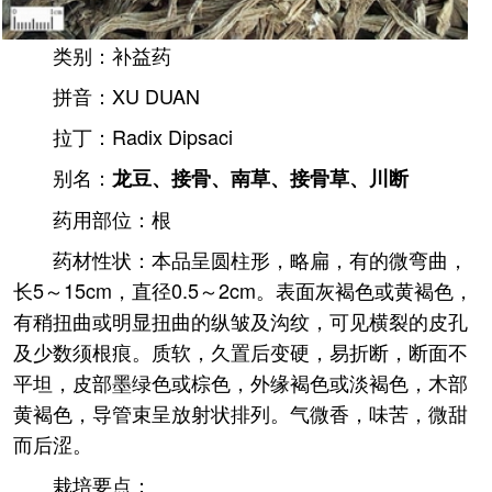
类别：补益药
拼音：XU DUAN
拉丁：Radix Dipsaci
别名：
龙豆、接骨、南草、接骨草、川断
药用部位：根
药材性状：本品呈圆柱形，略扁，有的微弯曲，
长5～15cm，直径0.5～2cm。表面灰褐色或黄褐色，
有稍扭曲或明显扭曲的纵皱及沟纹，可见横裂的皮孔
及少数须根痕。质软，久置后变硬，易折断，断面不
平坦，皮部墨绿色或棕色，外缘褐色或淡褐色，木部
黄褐色，导管束呈放射状排列。气微香，味苦，微甜
而后涩。
栽培要点：