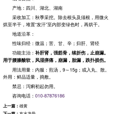
产地：四川、湖北、湖南
采收加工：秋季采挖。除去根头及须根，用微火
烘至半干，堆置“发汗”至内部变绿色时，再烘干。
地道沿革：
性味归经：微温；苦、甘、辛；归肝、肾经
功能主治：
补肝肾，强筋骨，续折伤，止崩漏。
用于腰膝酸软，风湿痹痛，崩漏，胎漏，跌扑损伤。
用法用量：内服：煎汤，9～15g；或入丸、散。
外用：鲜品适量，捣敷。
禁忌：泻痢初起勿用。
咨询电话：
010-87876186
上一篇：
雄黄
下一篇：
友水龙骨