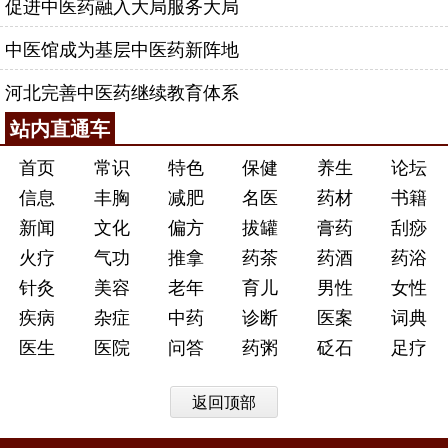
促进中医药融入大局服务大局
中医馆成为基层中医药新阵地
河北完善中医药继续教育体系
站内直通车
首页
常识
特色
保健
养生
论坛
信息
丰胸
减肥
名医
药材
书籍
新闻
文化
偏方
拔罐
膏药
刮痧
火疗
气功
推拿
药茶
药酒
药浴
针灸
美容
老年
育儿
男性
女性
疾病
杂症
中药
诊断
医案
词典
医生
医院
问答
药粥
砭石
足疗
返回顶部