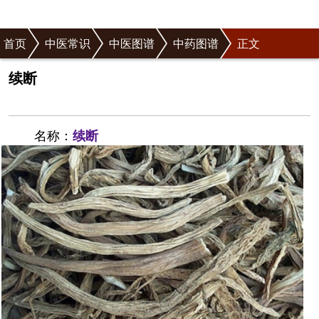
首页
中医常识
中医图谱
中药图谱
正文
续断
名称：
续断