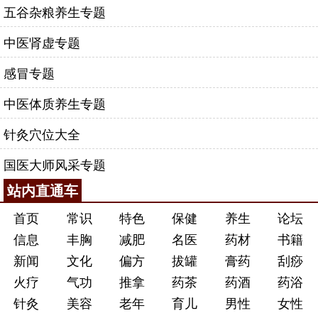
五谷杂粮养生专题
中医肾虚专题
感冒专题
中医体质养生专题
针灸穴位大全
国医大师风采专题
站内直通车
首页
常识
特色
保健
养生
论坛
信息
丰胸
减肥
名医
药材
书籍
新闻
文化
偏方
拔罐
膏药
刮痧
火疗
气功
推拿
药茶
药酒
药浴
针灸
美容
老年
育儿
男性
女性