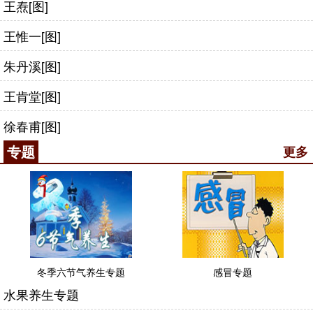
王焘[图]
王惟一[图]
朱丹溪[图]
王肯堂[图]
徐春甫[图]
专题
更多
冬季六节气养生专题
感冒专题
水果养生专题