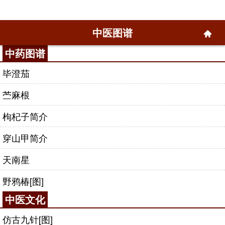
中医图谱
中药图谱
毕澄茄
苎麻根
枸杞子简介
穿山甲简介
天南星
野鸦椿[图]
中医文化
仿古九针[图]