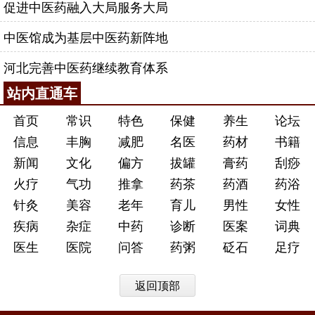
促进中医药融入大局服务大局
中医馆成为基层中医药新阵地
河北完善中医药继续教育体系
站内直通车
首页
常识
特色
保健
养生
论坛
信息
丰胸
减肥
名医
药材
书籍
新闻
文化
偏方
拔罐
膏药
刮痧
火疗
气功
推拿
药茶
药酒
药浴
针灸
美容
老年
育儿
男性
女性
疾病
杂症
中药
诊断
医案
词典
医生
医院
问答
药粥
砭石
足疗
返回顶部