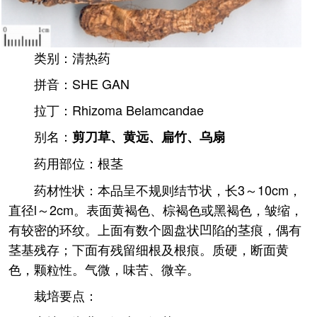
类别：清热药
拼音：SHE GAN
拉丁：Rhizoma Belamcandae
别名：
剪刀草、黄远、扁竹、乌扇
药用部位：根茎
药材性状：本品呈不规则结节状，长3～10cm，
直径l～2cm。表面黄褐色、棕褐色或黑褐色，皱缩，
有较密的环纹。上面有数个圆盘状凹陷的茎痕，偶有
茎基残存；下面有残留细根及根痕。质硬，断面黄
色，颗粒性。气微，味苦、微辛。
栽培要点：