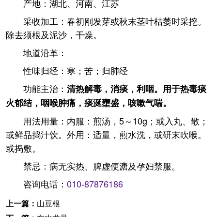
产地：湖北、河南、江苏
采收加工：春初刚发芽或秋末茎叶枯萎时采挖。
除去须根及泥沙，干燥。
地道沿革：
性味归经：寒；苦；归肺经
功能主治：
清热解毒，消痰，利咽。用于热毒痰
火郁结，咽喉肿痛，痰涎壅盛，咳嗽气喘。
用法用量：内服：煎汤，5～10g；或入丸、散；
或鲜品捣汁饮。外用：适量，煎水洗，或研末吹喉。
或捣敷。
禁忌：病无实热、脾虚便溏及孕妇禁服。
咨询电话：
010-87876186
上一篇：
山豆根