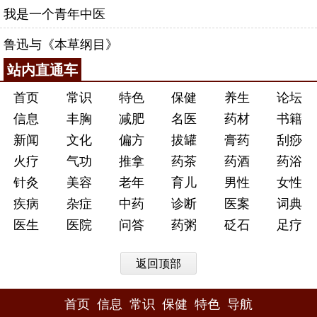
我是一个青年中医
鲁迅与《本草纲目》
站内直通车
首页
常识
特色
保健
养生
论坛
信息
丰胸
减肥
名医
药材
书籍
新闻
文化
偏方
拔罐
膏药
刮痧
火疗
气功
推拿
药茶
药酒
药浴
针灸
美容
老年
育儿
男性
女性
疾病
杂症
中药
诊断
医案
词典
医生
医院
问答
药粥
砭石
足疗
返回顶部
首页
信息
常识
保健
特色
导航