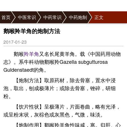
首页
中医常识
中药常识
中药炮制
正文
鹅喉羚羊角的炮制方法
2017-01-23
鹅喉
羚羊角
又名长尾黄羊角。载《中国药用动物
志》。系牛科动物鹅喉羚Gazella subgutturosa
Guldenstaedt的角。
【炮制方法】取原药材，除去骨塞，置水中浸
泡，取出，刨成极薄片；或除去骨塞，锉碎，研细
粉。
【饮片性状】呈极薄片，片面卷曲，略有光泽，
或呈粉末状，灰棕色或灰黑色，气微，味淡。
【炮制作用】鹅喉羚羊角性味咸，寒。归肝、心