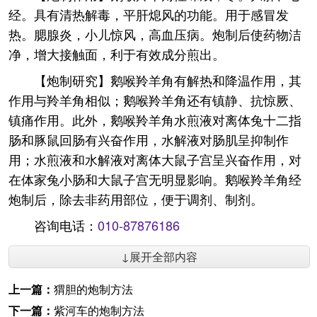
经。具有清热解毒，平肝熄风的功能。用于感冒发
热。腮腺炎，小儿惊风，高血压病。炮制后使药物洁
净，增大接触面，利于有效成分煎出。
【炮制研究】鹅喉羚羊角有解热和降温作用，其
作用与羚羊角相似；鹅喉羚羊角还有镇静、抗惊厥、
镇痛作用。此外，鹅喉羚羊角水煎液对离体兔十二指
肠和豚鼠回肠有兴奋作用，水解液对肠肌呈抑制作
用；水煎液和水解液对离体大鼠子宫呈兴奋作用，对
在体家兔小肠和大鼠子宫无明显影响。鹅喉羚羊角经
炮制后，除去非药用部位，便于调剂、制剂。
咨询电话：
010-87876186
↓展开全部内容
上一篇：
猬胆的炮制方法
下一篇：
紫河车的炮制方法